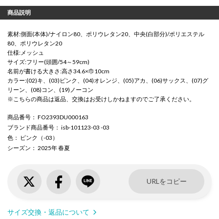
商品説明
素材:側面(本体)/ナイロン80、ポリウレタン20、中央(白部分)/ポリエステル
80、ポリウレタン20
仕様:メッシュ
サイズ:フリー(頭囲/54～59cm)
名前が書ける大きさ:高さ34.6×巾10cm
カラー:(02)キ、(03)ピンク、(04)オレンジ、(05)アカ、(06)サックス、(07)グ
リーン、(08)コン、(19)ノーコン
※こちらの商品は返品、交換はお受けしかねますのでご了承ください。
商品番号
： FO2393DU000163
ブランド商品番号
： isb-101123-03 -03
色
： ピンク（-03）
シーズン
： 2025年 春夏
URLをコピー
サイズ交換・返品について