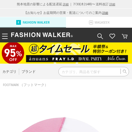
熊本地震の影響による配送遅延
｜ 7/30(木)14時〜 送料改訂
詳細
詳細
【お知らせ】お盆期間の営業・配送についてのご案内
詳細
FASHION WALKER
MAGASEEK
カテゴリ
ブランド
（フットマーク）
FOOTMARK