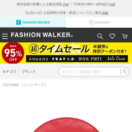
熊本地震の影響による配送遅延
｜ 7/30(木)14時〜 送料改訂
詳細
詳細
【お知らせ】お盆期間の営業・配送についてのご案内
詳細
FASHION WALKER
MAGASEEK
カテゴリ
ブランド
（フットマーク）
FOOTMARK