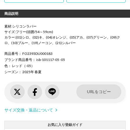
商品説明
素材:シリコンラバー
サイズ:フリー(頭囲/54～59cm)
カラー:(01)シロ、(02)キ、(04)オレンジ、(05)アカ、(07)グリーン、(09)ク
ロ、(10)ブルー、(19)ノーコン、(21)シルバー
商品番号
： FO2393DU000183
ブランド商品番号
： isb-101117-05 -05
色
： レッド（-05）
シーズン
： 2025年 春夏
URLをコピー
サイズ交換・返品について
お気に入り登録ガイド