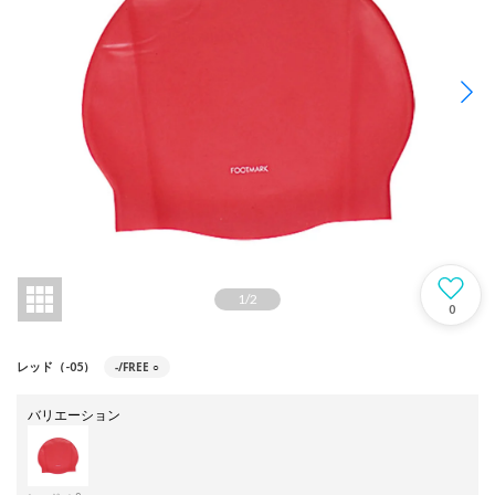
1
/
2
0
-/FREE
○
レッド（-05）
バリエーション