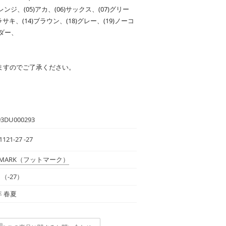
)オレンジ、(05)アカ、(06)サックス、(07)グリー
ムラサキ、(14)ブラウン、(18)グレー、(19)ノーコ
ンダー、
ますのでご了承ください。
93DU000293
1121-27 -27
MARK
（フットマーク）
（-27）
年 春夏