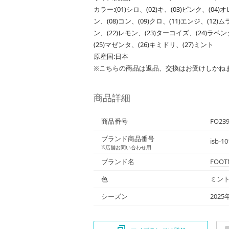
カラー:(01)シロ、(02)キ、(03)ピンク、(04
ン、(08)コン、(09)クロ、(11)エンジ、(12)
ン、(22)レモン、(23)ターコイズ、(24)ラベ
(25)マゼンタ、(26)キミドリ、(27)ミント
原産国:日本
※こちらの商品は返品、交換はお受けしかね
商品詳細
商品番号
FO23
ブランド商品番号
isb-10
※店舗お問い合わせ用
ブランド名
FOOT
色
ミント
シーズン
2025