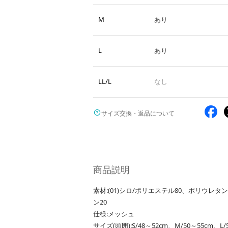
M
あり
L
あり
LL/L
なし
サイズ交換・返品について
商品説明
素材:(01)シロ/ポリエステル80、ポリウレ
ン20
仕様:メッシュ
サイズ(頭囲):S/48～52cm、M/50～55cm、L/