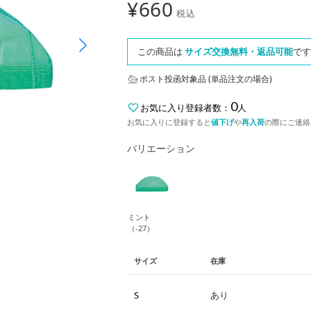
¥
660
税込
この商品は
サイズ交換無料・返品可能
です
ポスト投函対象品 (単品注文の場合)
0
お気に入り登録者数：
人
お気に入りに登録すると
値下げ
や
再入荷
の際にご連絡
バリエーション
ミント
（-27）
サイズ
在庫
S
あり