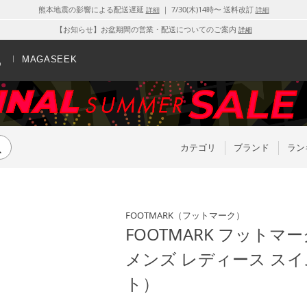
熊本地震の影響による配送遅延
｜ 7/30(木)14時〜 送料改訂
詳細
詳細
【お知らせ】お盆期間の営業・配送についてのご案内
詳細
MAGASEEK
カテゴリ
ブランド
ラン
FOOTMARK
（フットマーク）
FOOTMARK フットマ
メンズ レディース スイ
ト）