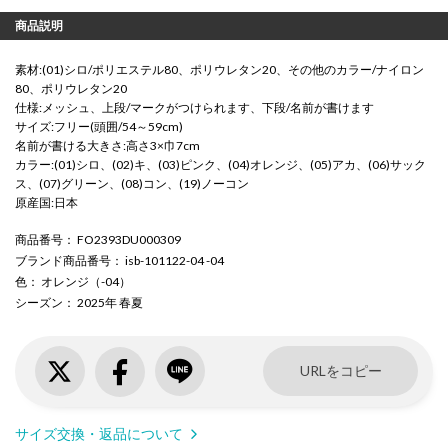
商品説明
素材:(01)シロ/ポリエステル80、ポリウレタン20、その他のカラー/ナイロン
80、ポリウレタン20
仕様:メッシュ、上段/マークがつけられます、下段/名前が書けます
サイズ:フリー(頭囲/54～59cm)
名前が書ける大きさ:高さ3×巾7cm
カラー:(01)シロ、(02)キ、(03)ピンク、(04)オレンジ、(05)アカ、(06)サック
ス、(07)グリーン、(08)コン、(19)ノーコン
原産国:日本
商品番号
： FO2393DU000309
ブランド商品番号
： isb-101122-04 -04
色
： オレンジ（-04）
シーズン
： 2025年 春夏
URLをコピー
サイズ交換・返品について