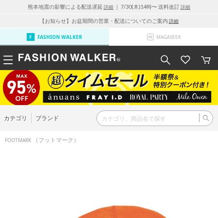
熊本地震の影響による配送遅延
｜ 7/30(木)14時〜 送料改訂
詳細
詳細
【お知らせ】お盆期間の営業・配送についてのご案内
詳細
FASHION WALKER
MAGASEEK
カテゴリ
ブランド
（フットマーク）
FOOTMARK