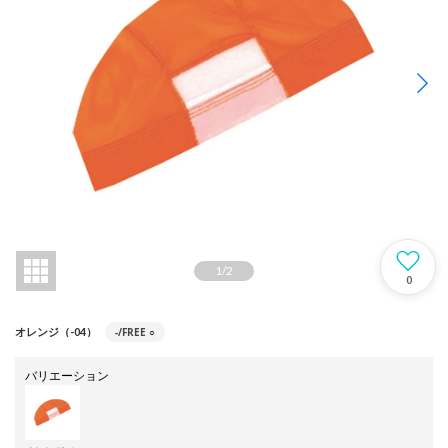
1
/
2
0
-/FREE
○
オレンジ（-04）
バリエーション