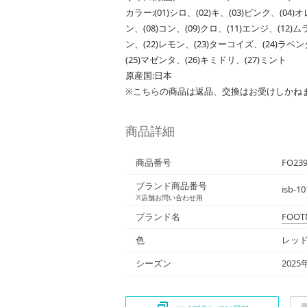
カラー:(01)シロ、(02)キ、(03)ピンク、(04
ン、(08)コン、(09)クロ、(11)エンジ、(12)
ン、(22)レモン、(23)ターコイズ、(24)ラベ
(25)マゼンタ、(26)キミドリ、(27)ミント
原産国:日本
※こちらの商品は返品、交換はお受けしかね
商品詳細
商品番号
FO23
ブランド商品番号
isb-10
※店舗お問い合わせ用
ブランド名
FOOT
色
レッド
シーズン
2025