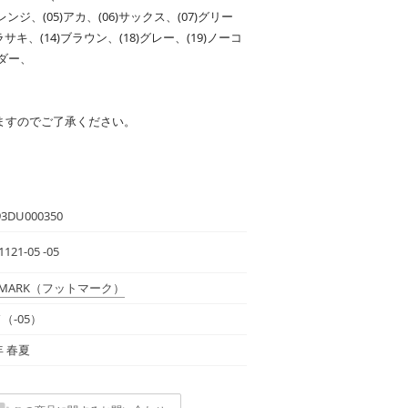
)オレンジ、(05)アカ、(06)サックス、(07)グリー
ムラサキ、(14)ブラウン、(18)グレー、(19)ノーコ
ンダー、
ますのでご了承ください。
93DU000350
1121-05 -05
MARK
（フットマーク）
（-05）
年 春夏