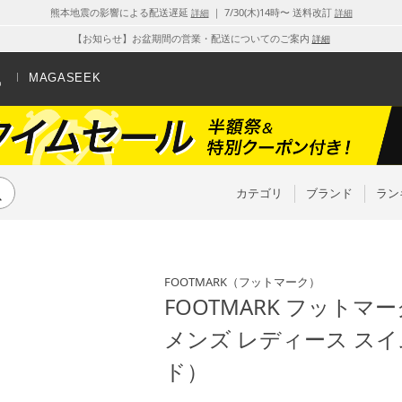
熊本地震の影響による配送遅延
｜ 7/30(木)14時〜 送料改訂
詳細
詳細
【お知らせ】お盆期間の営業・配送についてのご案内
詳細
MAGASEEK
カテゴリ
ブランド
ラン
FOOTMARK
（フットマーク）
FOOTMARK フットマ
メンズ レディース スイ
ド）