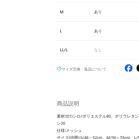
M
あり
L
あり
LL/L
なし
サイズ交換・返品について
商品説明
素材:(01)シロ/ポリエステル80、ポリウレ
ン20
仕様:メッシュ
サイズ(頭囲):S/48～52cm、M/50～55cm、L/