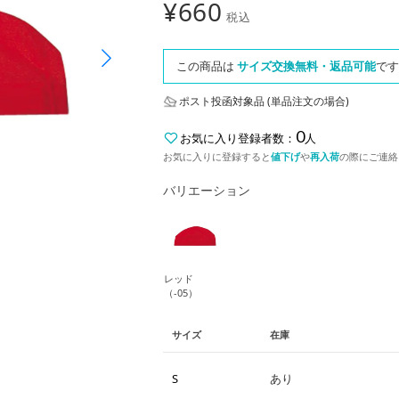
¥
660
税込
この商品は
サイズ交換無料・返品可能
です
ポスト投函対象品 (単品注文の場合)
0
お気に入り登録者数：
人
お気に入りに登録すると
値下げ
や
再入荷
の際にご連絡
バリエーション
レッド
（-05）
サイズ
在庫
S
あり