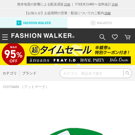
熊本地震の影響による配送遅延
｜ 7/30(木)14時〜 送料改訂
詳細
詳細
【お知らせ】お盆期間の営業・配送についてのご案内
詳細
FASHION WALKER
MAGASEEK
カテゴリ
ブランド
（フットマーク）
FOOTMARK