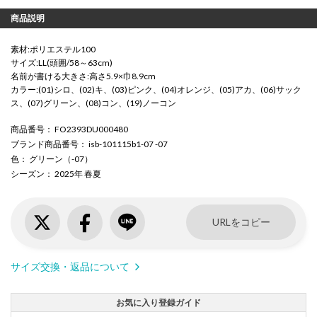
商品説明
素材:ポリエステル100
サイズ:LL(頭囲/58～63cm)
名前が書ける大きさ:高さ5.9×巾8.9cm
カラー:(01)シロ、(02)キ、(03)ピンク、(04)オレンジ、(05)アカ、(06)サック
ス、(07)グリーン、(08)コン、(19)ノーコン
商品番号
： FO2393DU000480
ブランド商品番号
： isb-101115b1-07 -07
色
： グリーン（-07）
シーズン
： 2025年 春夏
URLをコピー
サイズ交換・返品について
お気に入り登録ガイド