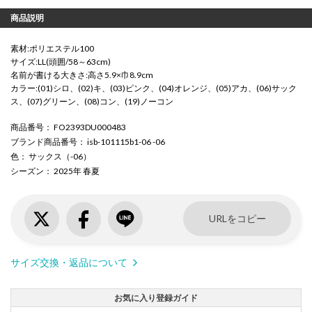
商品説明
素材:ポリエステル100
サイズ:LL(頭囲/58～63cm)
名前が書ける大きさ:高さ5.9×巾8.9cm
カラー:(01)シロ、(02)キ、(03)ピンク、(04)オレンジ、(05)アカ、(06)サック
ス、(07)グリーン、(08)コン、(19)ノーコン
商品番号
： FO2393DU000483
ブランド商品番号
： isb-101115b1-06 -06
色
： サックス（-06）
シーズン
： 2025年 春夏
URLをコピー
サイズ交換・返品について
お気に入り登録ガイド