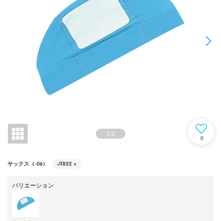
1
/
2
0
-/FREE
○
サックス（-06）
バリエーション