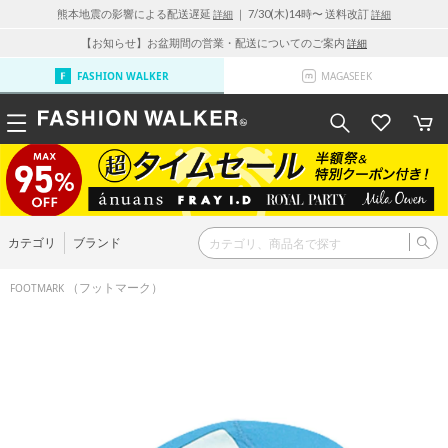
熊本地震の影響による配送遅延
｜ 7/30(木)14時〜 送料改訂
詳細
詳細
【お知らせ】お盆期間の営業・配送についてのご案内
詳細
FASHION WALKER
MAGASEEK
カテゴリ
ブランド
（フットマーク）
FOOTMARK