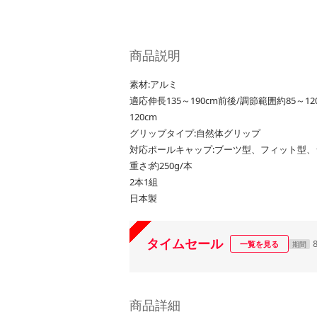
商品説明
素材:アルミ
適応伸長135～190cm前後/調節範囲約85～
120cm
グリップタイプ:自然体グリップ
対応ポールキャップ:ブーツ型、フィット型
重さ:約250g/本
2本1組
日本製
タイムセール
一覧を見る
期間
商品詳細