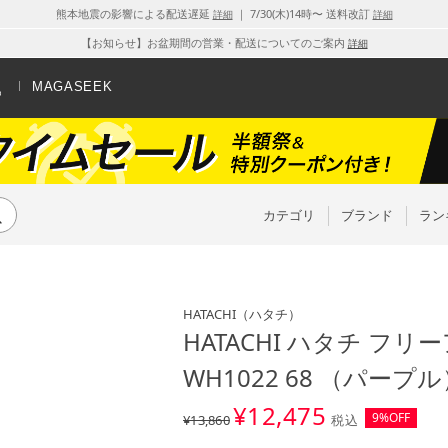
熊本地震の影響による配送遅延
｜ 7/30(木)14時〜 送料改訂
詳細
詳細
【お知らせ】お盆期間の営業・配送についてのご案内
詳細
MAGASEEK
カテゴリ
ブランド
ラン
HATACHI
（ハタチ）
HATACHI ハタチ フ
WH1022 68 （パープ
¥
12,475
9%OFF
¥13,860
税込