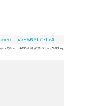
レビュー投稿でポイント抽選
トが当たる！
者のみ可能です。投稿可能期間は商品出荷後から30日間です