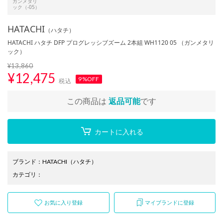
ガンメタリ
ック（-05）
HATACHI
（ハタチ）
HATACHI ハタチ DFP プログレッシブズーム 2本組 WH1120 05 （ガンメタリ
ック）
¥13,860
¥
12,475
9%OFF
税込
この商品は
返品可能
です
カートに入れる
ブランド
：
HATACHI
（ハタチ）
カテゴリ
：
お気に入り登録
マイブランドに登録