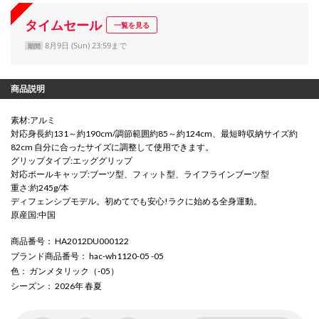
タイムセール
一覧を見る
8月9日 (Sun) 23:59まで
期間
商品説明
素材:アルミ
対応身長約131～約190cm/調節範囲約85～約124cm、最短時収納サイズ約
82cm 自分に合ったサイズに調整して使用できます。
グリップタイプ:エッググリップ
対応ポールキャップ:ブーツ型、フィット型、ライフラインブーツ型
重さ:約245g/本
ディフェンシブモデル。初めてでも安心!ラクに始める全身運動。
原産国:中国
商品番号
： HA2012DU000122
ブランド商品番号
： hac-wh1120-05 -05
色
： ガンメタリック（-05）
シーズン
： 2026年 春夏