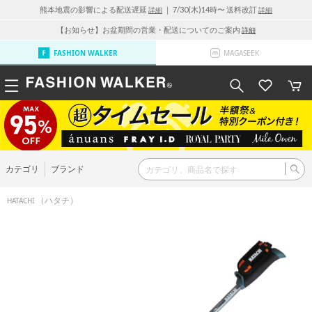
熊本地震の影響による配送遅延
｜ 7/30(木)14時〜 送料改訂
詳細
詳細
【お知らせ】お盆期間の営業・配送についてのご案内
詳細
FASHION WALKER
MAGASEEK
カテゴリ
ブランド
（ハタチ）
HATACHI