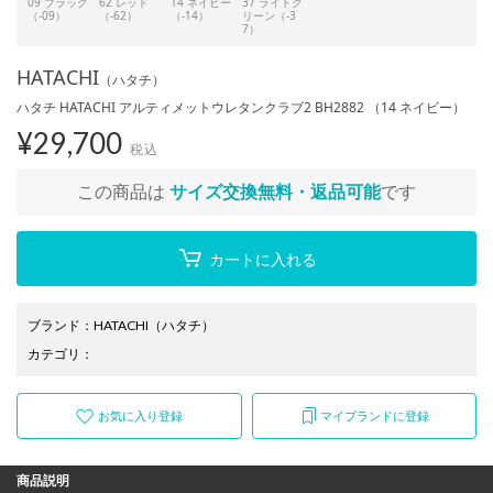
09 ブラック
62 レッド
14 ネイビー
37 ライトグ
（-09）
（-62）
（-14）
リーン（-3
7）
HATACHI
（ハタチ）
ハタチ HATACHI アルティメットウレタンクラブ2 BH2882 （14 ネイビー）
¥
29,700
税込
この商品は
サイズ交換無料・返品可能
です
カートに入れる
ブランド
：
HATACHI
（ハタチ）
カテゴリ
：
お気に入り登録
マイブランドに登録
商品説明