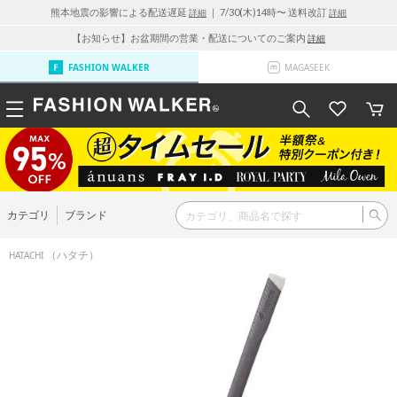
熊本地震の影響による配送遅延
｜ 7/30(木)14時〜 送料改訂
詳細
詳細
【お知らせ】お盆期間の営業・配送についてのご案内
詳細
FASHION WALKER
MAGASEEK
カテゴリ
ブランド
（ハタチ）
HATACHI