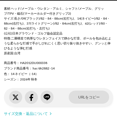
素材:ヘッド/メープル・ウレタン・アルミ、シャフト/メープル、グリッ
プ/TPV・磁石(マーカーホルダー付きグリップ2)
サイズ:長さ/09(ブラック)/82・84・88cm(右打ち)、14(ネイビー)/82・84・
88cm(右打ち)、37(ライトグリーン)/82・84cm(右打ち)、62(レッド)/80・
82・84・88cm(右打ち・左打ち)
(公社)日本グラウンド・ゴルフ協会認定品
特徴:二層構造で肉厚なウレタンフェイスで静かな打音、ボールを包み込むよ
うな柔らかな打感で手がしびれにくく思い切り振り抜きやすい、グンッと伸
びるような弾む打感
原産国:台湾
商品番号
： HA2012DU000338
ブランド商品番号
： hac-bh2882 -14
色
： 14 ネイビー（-14）
シーズン
： 2026年 秋冬
URLをコピー
サイズ交換・返品について