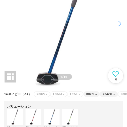
1
/
15
0
R80/S
×
L80/M
×
L82/L
×
R82/L
○
R84/3L
○
L88/
14 ネイビー（-14）
バリエーション