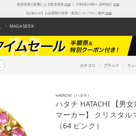
熊本地震の影響による配送遅延
｜ 7/30(木)14時〜 送料改訂
詳細
詳細
【お知らせ】お盆期間の営業・配送についてのご案内
詳細
MAGASEEK
カテゴリ
ブランド
ラン
HATACHI
（ハタチ）
ハタチ HATACHI 【
マーカー】 クリスタルマー
（64 ピンク）