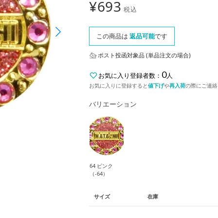
¥
693
税込
この商品は
返品可能
です
ポスト投函対象品 (単品注文の場合)
0
お気に入り登録者数：
人
お気に入りに登録すると
値下げ
や
再入荷
の際にご連絡
バリエーション
64 ピンク
（-64）
サイズ
在庫