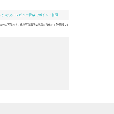
レビュー投稿でポイント抽選
トが当たる！
者のみ可能です。投稿可能期間は商品出荷後から30日間です