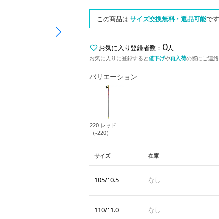
この商品は
サイズ交換無料・返品可能
です
0
お気に入り登録者数：
人
お気に入りに登録すると
値下げ
や
再入荷
の際にご連絡
バリエーション
220 レッド
（-220）
サイズ
在庫
105/10.5
なし
110/11.0
なし