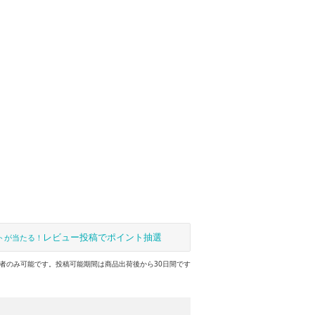
レビュー投稿でポイント抽選
トが当たる！
者のみ可能です。投稿可能期間は商品出荷後から30日間です