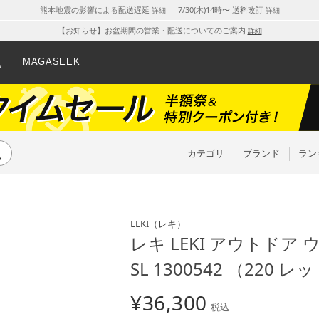
熊本地震の影響による配送遅延
｜ 7/30(木)14時〜 送料改訂
詳細
詳細
【お知らせ】お盆期間の営業・配送についてのご案内
詳細
MAGASEEK
カテゴリ
ブランド
ラン
LEKI
（レキ）
レキ LEKI アウトドア 
SL 1300542 （220 レ
¥
36,300
税込