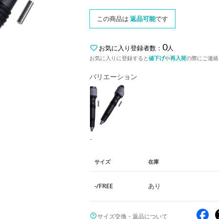
この商品は
返品可能
です
0
お気に入り登録者数：
人
お気に入りに登録すると
値下げ
や
再入荷
の際にご連絡
バリエーション
-
サイズ
在庫
-/FREE
あり
サイズ交換・返品について