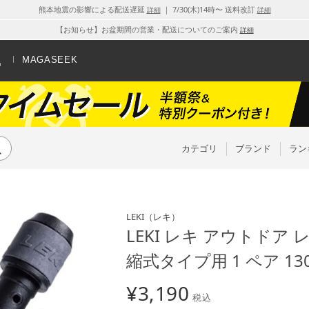
熊本地震の影響による配送遅延
｜ 7/30(木)14時〜 送料改訂
詳細
詳細
【お知らせ】お盆期間の営業・配送についてのご案内
詳細
MAGASEEK
カテゴリ
ブランド
ラン
LEKI
（レキ）
LEKI レキ アウトドア レ
縮式タイプ用 1 ペア 130
¥
3,190
税込