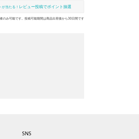
レビュー投稿でポイント抽選
トが当たる！
者のみ可能です。投稿可能期間は商品出荷後から30日間です
SNS