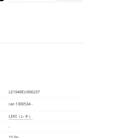
LE1949EU000237
car-1300534 -
LEKI
（レキ）
-
15.0g