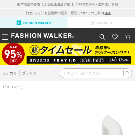
熊本地震の影響による配送遅延
｜ 7/30(木)14時〜 送料改訂
詳細
詳細
【お知らせ】お盆期間の営業・配送についてのご案内
詳細
FASHION WALKER
MAGASEEK
カテゴリ
ブランド
（レキ）
LEKI