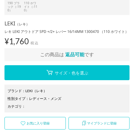
190 ブラ
110 ホワ
ック（-19
イト（-11
0）
0）
LEKI
（レキ）
レキ LEKI アウトドア SPD +/2+ レバー 16/14MM 1300470 （110 ホワイト）
¥
1,760
税込
この商品は
返品可能
です
サイズ・色を選ぶ
ブランド
：
LEKI
（レキ）
性別タイプ
：
レディース
・
メンズ
カテゴリ
：
お気に入り登録
マイブランドに登録