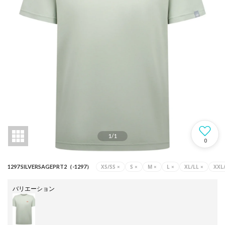
1
/
1
0
XS/SS
×
S
×
M
×
L
×
XL/LL
×
XXL
1297 SILVERSAGEPRT2（-1297）
バリエーション