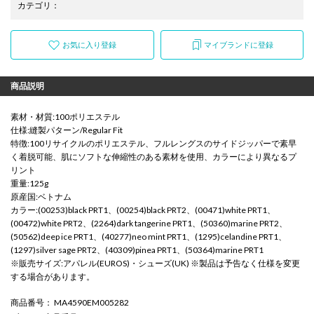
カテゴリ
：
お気に入り登録
マイブランドに登録
商品説明
素材・材質:100ポリエステル
仕様:縫製パターン/Regular Fit
特徴:100リサイクルのポリエステル、フルレングスのサイドジッパーで素早
く着脱可能、肌にソフトな伸縮性のある素材を使用、カラーにより異なるプ
リント
重量:125g
原産国:ベトナム
カラー:(00253)black PRT1、(00254)black PRT2、(00471)white PRT1、
(00472)white PRT2、(2264)dark tangerine PRT1、(50360)marine PRT2、
(50562)deep ice PRT1、(40277)neo mint PRT1、(1295)celandine PRT1、
(1297)silver sage PRT2、(40309)pinea PRT1、(50364)marine PRT1
※販売サイズ:アパレル(EUROS)・シューズ(UK) ※製品は予告なく仕様を変更
する場合があります。
商品番号
： MA4590EM005282