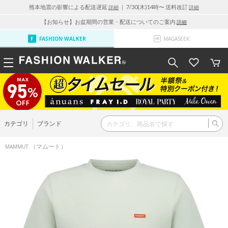
熊本地震の影響による配送遅延
｜ 7/30(木)14時〜 送料改訂
詳細
詳細
【お知らせ】お盆期間の営業・配送についてのご案内
詳細
FASHION WALKER
MAGASEEK
カテゴリ
ブランド
（マムート）
MAMMUT