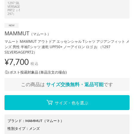
1297 SIL
VERSAGE
PRT2（-1
297）
MAMMUT
（マムート）
マムート MAMMUT アウトドア エッセンシャル Tシャツ アジアンフィット メ
ンズ 男性 半袖Tシャツ 速乾 UPF50+ ノーアイロン ロゴ お （1297
SILVERSAGEPRT2）
¥
7,700
税込
ポスト投函対象品 (単品注文の場合)
この商品は
サイズ交換無料・返品可能
です
サイズ・色を選ぶ
ブランド
：
MAMMUT
（マムート）
性別タイプ
：
メンズ