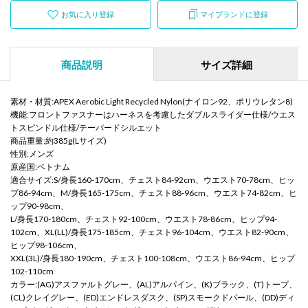
お気に入り登録
マイブランドに登録
商品説明
サイズ詳細
素材・材質:APEX Aerobic Light Recycled Nylon(ナイロン92、ポリウレタン8)
機能:フロントファスナーはハーネスを考慮したダブルスライダー仕様/ウエス
トスピンドル仕様/テーパードシルエット
商品重量:約385g(Lサイズ)
性別:メンズ
原産国:ベトナム
適合サイズ:S/身長160-170cm、チェスト84-92cm、ウエスト70-78cm、ヒッ
プ86-94cm、M/身長165-175cm、チェスト88-96cm、ウエスト74-82cm、ヒ
ップ90-98cm、
L/身長170-180cm、チェスト92-100cm、ウエスト78-86cm、ヒップ94-
102cm、XL(LL)/身長175-185cm、チェスト96-104cm、ウエスト82-90cm、
ヒップ98-106cm、
XXL(3L)/身長180-190cm、チェスト100-108cm、ウエスト86-94cm、ヒップ
102-110cm
カラー:(AG)アスファルトグレー、(AL)アルパイン、(K)ブラック、(T)トープ、
(CL)クレイグレー、(ED)エンドレスダスク、(SP)スモークドパール、(DD)ディ