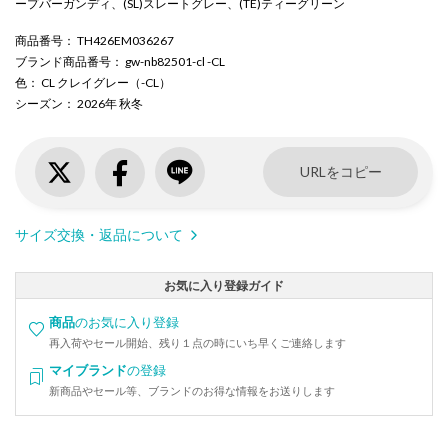
ープバーガンディ、(SL)スレートグレー、(TE)ティーグリーン
商品番号
： TH426EM036267
ブランド商品番号
： gw-nb82501-cl -CL
色
： CL クレイグレー（-CL）
シーズン
： 2026年 秋冬
URLをコピー
サイズ交換・返品について
お気に入り登録ガイド
商品
のお気に入り登録
再入荷やセール開始、残り１点の時にいち早くご連絡します
マイブランド
の登録
新商品やセール等、ブランドのお得な情報をお送りします