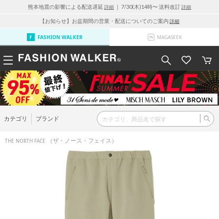
熊本地震の影響による配送遅延
｜ 7/30(木)14時〜 送料改訂
詳細
詳細
【お知らせ】お盆期間の営業・配送についてのご案内
詳細
FASHION WALKER
MAGASEEK
カテゴリ
ブランド
（ザ・ノース・フェイス）
THE NORTH FACE