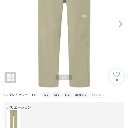
1
/
2
0
S
○
M
○
L
○
XL/LL
○
XXL/3L
×
CL クレイグレー（-CL）
バリエーション