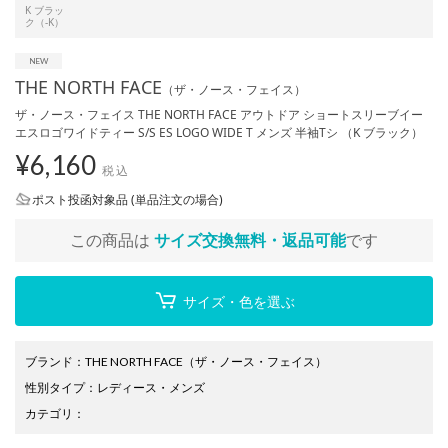
K ブラッ
ク（-K）
THE NORTH FACE
（ザ・ノース・フェイス）
ザ・ノース・フェイス THE NORTH FACE アウトドア ショートスリーブイー
エスロゴワイドティー S/S ES LOGO WIDE T メンズ 半袖Tシ （K ブラック）
¥
6,160
税込
ポスト投函対象品 (単品注文の場合)
この商品は
サイズ交換無料・返品可能
です
サイズ・色を選ぶ
ブランド
：
THE NORTH FACE
（ザ・ノース・フェイス）
性別タイプ
：
レディース
・
メンズ
カテゴリ
：