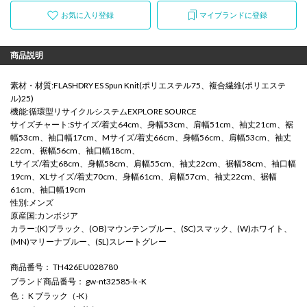
お気に入り登録
マイブランドに登録
商品説明
素材・材質:FLASHDRY ES Spun Knit(ポリエステル75、複合繊維(ポリエステ
ル)25)
機能:循環型リサイクルシステムEXPLORE SOURCE
サイズチャート:Sサイズ/着丈64cm、身幅53cm、肩幅51cm、袖丈21cm、裾
幅53cm、袖口幅17cm、Mサイズ/着丈66cm、身幅56cm、肩幅53cm、袖丈
22cm、裾幅56cm、袖口幅18cm、
Lサイズ/着丈68cm、身幅58cm、肩幅55cm、袖丈22cm、裾幅58cm、袖口幅
19cm、XLサイズ/着丈70cm、身幅61cm、肩幅57cm、袖丈22cm、裾幅
61cm、袖口幅19cm
性別:メンズ
原産国:カンボジア
カラー:(K)ブラック、(OB)マウンテンブルー、(SC)スマック、(W)ホワイト、
(MN)マリーナブルー、(SL)スレートグレー
商品番号
： TH426EU028780
ブランド商品番号
： gw-nt32585-k -K
色
： K ブラック（-K）