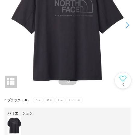
1
/
2
0
S
×
M
×
L
×
XL/LL
×
K ブラック（-K）
バリエーション