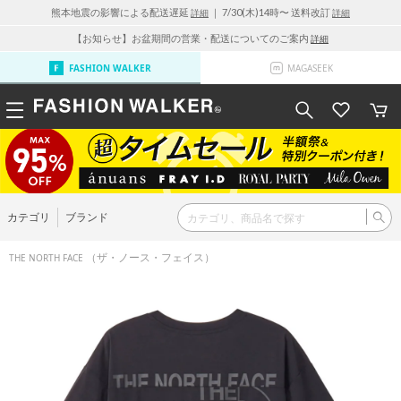
熊本地震の影響による配送遅延
｜ 7/30(木)14時〜 送料改訂
詳細
詳細
【お知らせ】お盆期間の営業・配送についてのご案内
詳細
FASHION WALKER
MAGASEEK
カテゴリ
ブランド
（ザ・ノース・フェイス）
THE NORTH FACE