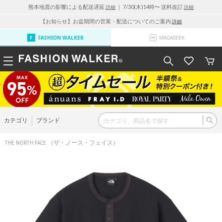
熊本地震の影響による配送遅延
｜ 7/30(木)14時〜 送料改訂
詳細
詳細
【お知らせ】お盆期間の営業・配送についてのご案内
詳細
FASHION WALKER
MAGASEEK
カテゴリ
ブランド
（ザ・ノース・フェイス）
THE NORTH FACE