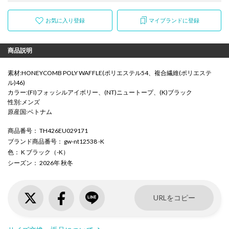
お気に入り登録
マイブランドに登録
商品説明
素材:HONEYCOMB POLY WAFFLE(ポリエステル54、複合繊維(ポリエステ
ル)46)
カラー:(FI)フォッシルアイボリー、(NT)ニュートープ、(K)ブラック
性別:メンズ
原産国:ベトナム
商品番号
： TH426EU029171
ブランド商品番号
： gw-nt12538 -K
色
： K ブラック（-K）
シーズン
： 2026年 秋冬
URLをコピー