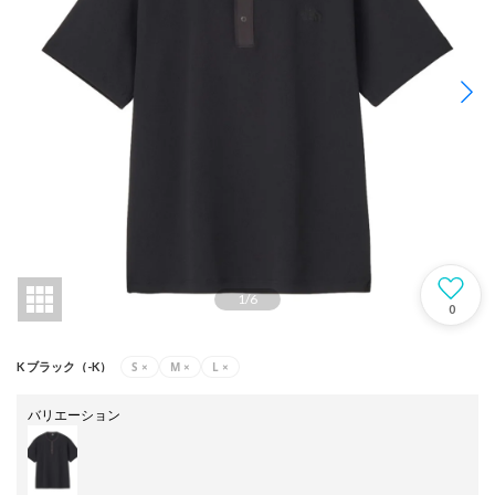
1
/
6
0
S
×
M
×
L
×
K ブラック（-K）
バリエーション