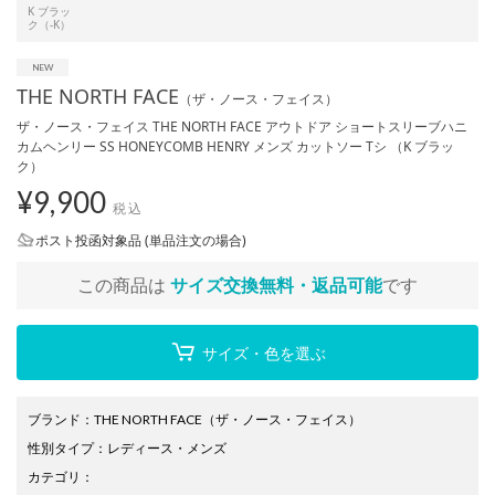
K ブラッ
ク（-K）
THE NORTH FACE
（ザ・ノース・フェイス）
ザ・ノース・フェイス THE NORTH FACE アウトドア ショートスリーブハニ
カムヘンリー SS HONEYCOMB HENRY メンズ カットソー Tシ （K ブラッ
ク）
¥
9,900
税込
ポスト投函対象品 (単品注文の場合)
この商品は
サイズ交換無料・返品可能
です
サイズ・色を選ぶ
ブランド
：
THE NORTH FACE
（ザ・ノース・フェイス）
性別タイプ
：
レディース
・
メンズ
カテゴリ
：