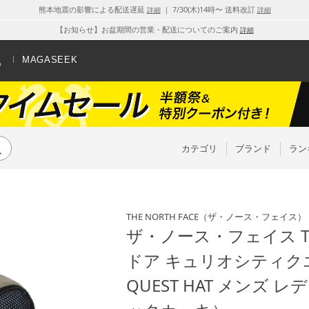
熊本地震の影響による配送遅延
｜ 7/30(木)14時〜 送料改訂
詳細
詳細
【お知らせ】お盆期間の営業・配送についてのご案内
詳細
MAGASEEK
カテゴリ
ブランド
ラン
THE NORTH FACE
（ザ・ノース・フェイス）
ザ・ノース・フェイス THE
ドア キュリオシティクエス
QUEST HAT メンズ 