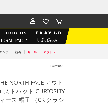
お気に入
カート
り
キング
新着
セール
アウトレット
[ 前に戻る ]
 NORTH FACE アウト
トハット CURIOSITY
レディース 帽子 （CK クラシ