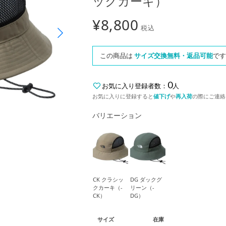
ックカーキ）
¥
8,800
税込
この商品は
サイズ交換無料・返品可能
です
0
お気に入り登録者数：
人
お気に入りに登録すると
値下げ
や
再入荷
の際にご連絡
バリエーション
CK クラシッ
DG ダックグ
クカーキ（-
リーン（-
CK）
DG）
サイズ
在庫