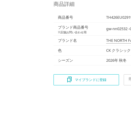
商品詳細
商品番号
TH426EU0291
ブランド商品番号
gw-nn02532 -
※店舗お問い合わせ用
ブランド名
THE NORTH F
色
CK クラシック
シーズン
2026年 秋冬
マイブランドに登録