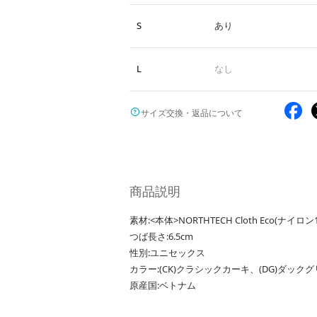
S
あり
L
なし
サイズ交換・返品について
商品説明
素材:<本体>NORTHTECH Cloth Eco(ナイ
つば長さ:6.5cm
性別:ユニセックス
カラー:(CK)クラシックカーキ、(DG)ダックグ
原産国:ベトナム