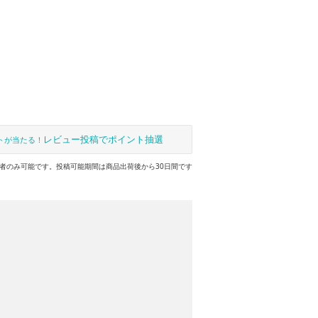
レビュー投稿でポイント抽選
トが当たる！
者のみ可能です。投稿可能期間は商品出荷後から30日間です