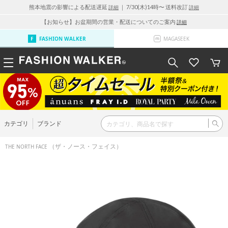
熊本地震の影響による配送遅延
｜ 7/30(木)14時〜 送料改訂
詳細
詳細
【お知らせ】お盆期間の営業・配送についてのご案内
詳細
FASHION WALKER
MAGASEEK
カテゴリ
ブランド
（ザ・ノース・フェイス）
THE NORTH FACE