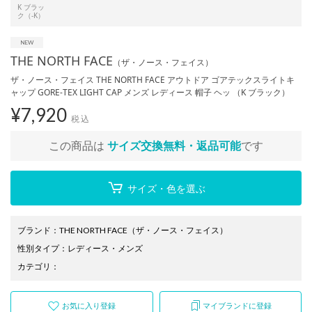
K ブラッ
ク（-K）
THE NORTH FACE
（ザ・ノース・フェイス）
ザ・ノース・フェイス THE NORTH FACE アウトドア ゴアテックスライトキ
ャップ GORE-TEX LIGHT CAP メンズ レディース 帽子 ヘッ （K ブラック）
¥
7,920
税込
この商品は
サイズ交換無料・返品可能
です
サイズ・色を選ぶ
ブランド
：
THE NORTH FACE
（ザ・ノース・フェイス）
性別タイプ
：
レディース
・
メンズ
カテゴリ
：
お気に入り登録
マイブランドに登録