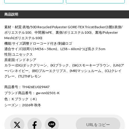
商品説明
素材・材質:表地/50D Recycled Polyester GORE-TEX Tricot Backer(3層)(表側/
ポリエステル100、中間層/ePE、裏側/ポリエステル100)、裏地/Polyester
Mesh(ポリエステル100)
機能:サイズ調整ドローコード付き/刺繍ロゴ
適合サイズ(頭周り):M(56～58cm)、L(58～60cm)つば長さ:7.5cm
性別:ユニセックス
原産国:インドネシア
カラー:(DG)ダックグリーン、(K)ブラック、(SK)スモーキーブラウン、(UN)ア
ーバンネイビー、(BE)ブルーエクリプス、(MR)マッシュルーム、(CL)クレイ
グレー、(TL)TNFレモン
商品番号
： TH426EU029447
ブランド商品番号
： gw-nn02501 -K
色
： K ブラック（-K）
シーズン
： 2026年 秋冬
URLをコピー