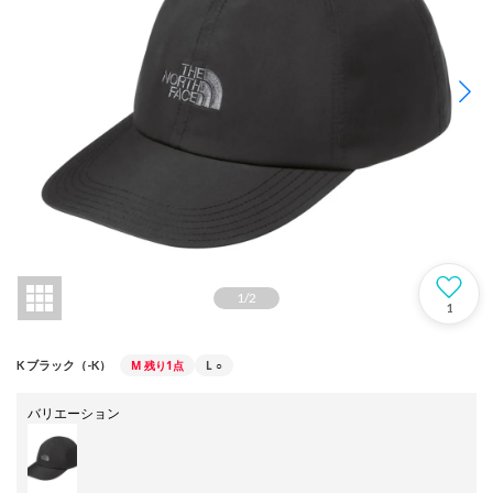
1
/
2
1
M
残り1点
L
○
K ブラック（-K）
バリエーション