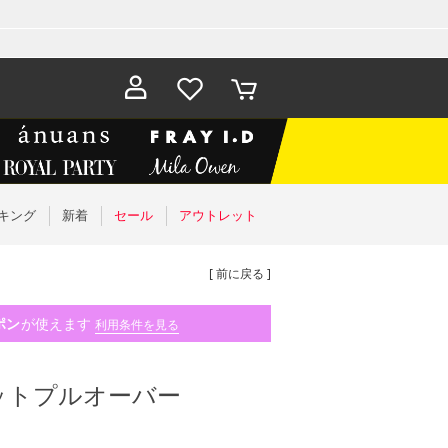
お気に入
カート
り
キング
新着
セール
アウトレット
[ 前に戻る ]
ポン
が使えます
利用条件を見る
ットプルオーバー