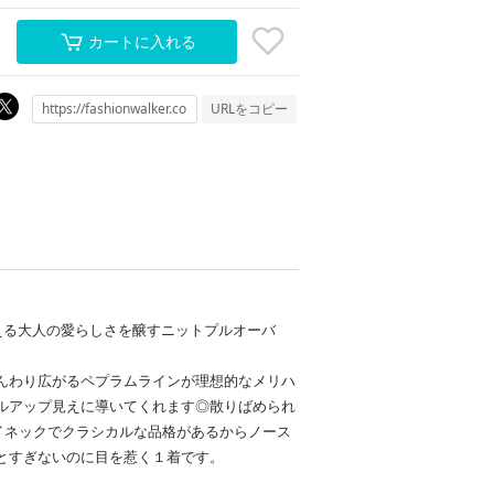
カートに入れる
URLをコピー
える大人の愛らしさを醸すニットプルオーバ
んわり広がるペプラムラインが理想的なメリハ
ルアップ見えに導いてくれます◎散りばめられ
イネックでクラシカルな品格があるからノース
とすぎないのに目を惹く１着です。