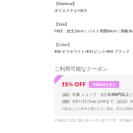
【Material】
ポリエステル100％
【Size】
FREE：総丈59cm｜バスト周囲68cm｜肩幅36.
【Color】
#49 オフホワイト/#33 ピンク/#05 ブラック
ご利用可能なクーポン
15
%
OFF
対象商品を見る
対象
ショップ
合計
6,000円以上
条件
8月11日 (Tue) 23:59まで
S
期間
コード
※返品により条件を満たさない場合、割引は無効
※1回のご注文に使えるクーポンは1つです。注文後