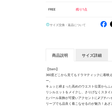
FREE
残り1点
サイズ交換・返品について
商品説明
サイズ詳細
【Item】
360度どこから見てもドラマティックに着映
ー。
キュッと締まった高めのウエスト位置からふ
リシルエットをメイクし、さりげなくスタイ
たパール装飾が可愛いアクセントに♪プチハ
リーブでも品良く着こなせるのが魅力！あざ