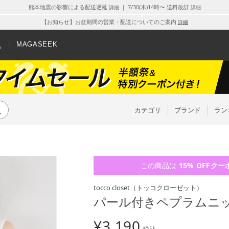
熊本地震の影響による配送遅延
｜ 7/30(木)14時〜 送料改訂
詳細
詳細
【お知らせ】お盆期間の営業・配送についてのご案内
詳細
MAGASEEK
カテゴリ
ブランド
ラン
この商品は
15% OFF
クー
tocco closet
（トッコクローゼット）
パール付きペプラムニ
¥
3,190
税込