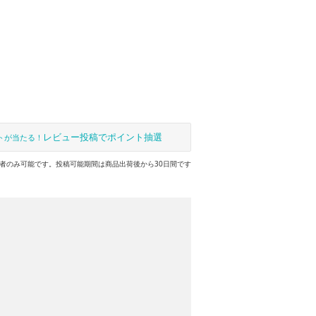
レビュー投稿でポイント抽選
トが当たる！
者のみ可能です。投稿可能期間は商品出荷後から30日間です