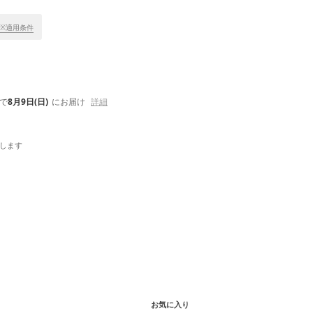
※適用条件
で
8月9日(日)
にお届け
詳細
します
お気に入り