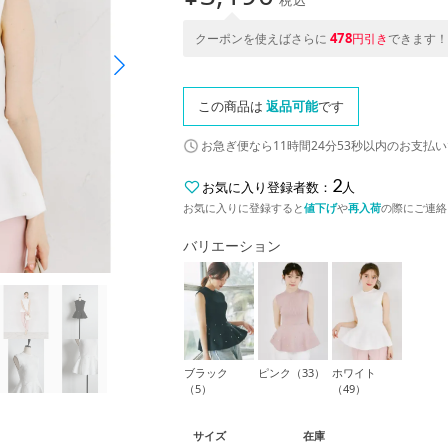
478
クーポンを使えばさらに
円引き
できます！
この商品は
返品可能
です
お急ぎ便なら
11時間24分52秒
以内
のお支払い
2
お気に入り登録者数：
人
お気に入りに登録すると
値下げ
や
再入荷
の際にご連絡
バリエーション
ブラック
ピンク（33）
ホワイト
（5）
（49）
サイズ
在庫