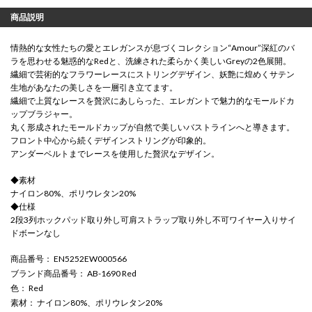
商品説明
情熱的な女性たちの愛とエレガンスが息づくコレクション“Amour”深紅のバ
ラを思わせる魅惑的なRedと、洗練された柔らかく美しいGreyの2色展開。
繊細で芸術的なフラワーレースにストリングデザイン、妖艶に煌めくサテン
生地があなたの美しさを一層引き立てます。
繊細で上質なレースを贅沢にあしらった、エレガントで魅力的なモールドカ
ップブラジャー。
丸く形成されたモールドカップが自然で美しいバストラインへと導きます。
フロント中心から続くデザインストリングが印象的。
アンダーベルトまでレースを使用した贅沢なデザイン。
◆素材
ナイロン80%、ポリウレタン20%
◆仕様
2段3列ホックパッド取り外し可肩ストラップ取り外し不可ワイヤー入りサイ
ドボーンなし
商品番号
： EN5252EW000566
ブランド商品番号
： AB-1690 Red
色
： Red
素材
： ナイロン80%、ポリウレタン20%