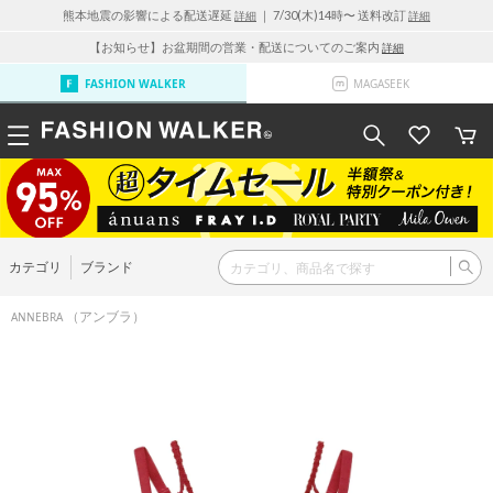
熊本地震の影響による配送遅延
｜ 7/30(木)14時〜 送料改訂
詳細
詳細
【お知らせ】お盆期間の営業・配送についてのご案内
詳細
FASHION WALKER
MAGASEEK
カテゴリ
ブランド
（アンブラ）
ANNEBRA