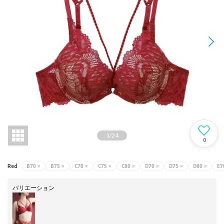
1
/
24
0
B70
×
B75
×
C70
×
C75
×
C80
×
D70
×
D75
×
D80
×
E7
Red
バリエーション