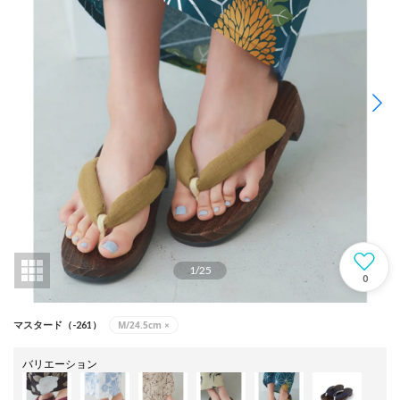
1
/
25
0
M/24.5cm
×
マスタード（-261）
バリエーション