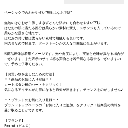
ベーシックで合わせやすい“無地はなお下駄”
無地のはなおが主張しすぎずどんな浴衣にも合わせやすい下駄。
はなおの肌に当たる部分は柔らかい素材に変え、スポンジも入っているので
柔らかな履き心地です。
はなおの付け根は柔らかい素材で肌触りも良いです。
桐の台なので軽量で、ダークトーンが大人な雰囲気に仕上がります。
※商品画像は着用イメージです。光や角度により、実物と色味が異なる場合が
ございます。また表示のサイズ感も実物とは若干異なる場合もございますの
で、予めご了承ください。
【お買い物を楽しむための方法】
＊＊商品のお気に入り登録＊＊
カートボタン横のハートをクリック！
気になるアイテムがお得になると通知が届きます。チャンスをのがしません♪
＊＊ブランドのお気に入り登録＊＊
ブランドトップページの「お気に入りに追加」をクリック！新商品の情報を
受け取ることができます。
【ブランド】
Pierrot（ピエロ）