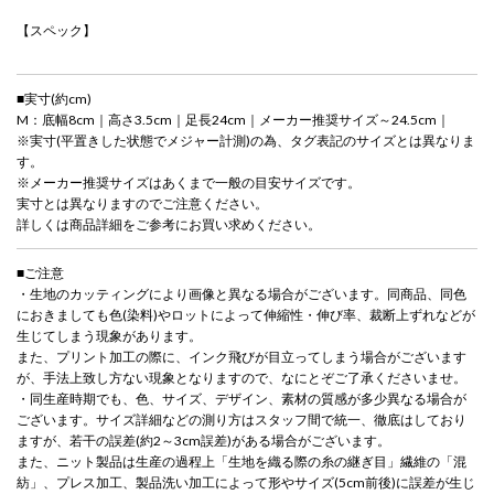
【スペック】
■実寸(約cm)
M：底幅8cm｜高さ3.5cm｜足長24cm｜メーカー推奨サイズ～24.5cm｜
※実寸(平置きした状態でメジャー計測)の為、タグ表記のサイズとは異なりま
す。
※メーカー推奨サイズはあくまで一般の目安サイズです。
実寸とは異なりますのでご注意ください。
詳しくは商品詳細をご参考にお買い求めください。
■ご注意
・生地のカッティングにより画像と異なる場合がございます。同商品、同色
におきましても色(染料)やロットによって伸縮性・伸び率、裁断上ずれなどが
生じてしまう現象があります。
また、プリント加工の際に、インク飛びが目立ってしまう場合がございます
が、手法上致し方ない現象となりますので、なにとぞご了承くださいませ。
・同生産時期でも、色、サイズ、デザイン、素材の質感が多少異なる場合が
ございます。サイズ詳細などの測り方はスタッフ間で統一、徹底はしており
ますが、若干の誤差(約2～3cm誤差)がある場合がございます。
また、ニット製品は生産の過程上「生地を織る際の糸の継ぎ目」繊維の「混
紡」、プレス加工、製品洗い加工によって形やサイズ(5cm前後)に誤差が生じ