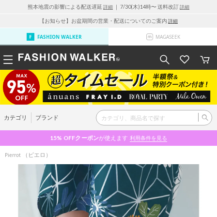
熊本地震の影響による配送遅延
｜ 7/30(木)14時〜 送料改訂
詳細
詳細
【お知らせ】お盆期間の営業・配送についてのご案内
詳細
FASHION WALKER
MAGASEEK
カテゴリ
ブランド
15% OFF
クーポン
が使えます
利用条件を見る
（ピエロ）
Pierrot