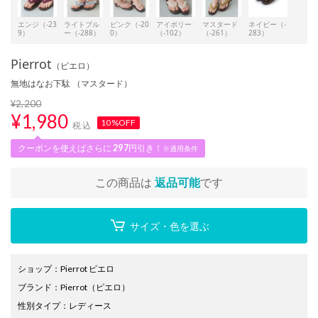
エンジ（-23
ライトブル
ピンク（-20
アイボリー
マスタード
ネイビー（-
9）
ー（-288）
0）
（-102）
（-261）
283）
Pierrot
（ピエロ）
無地はなお下駄 （マスタード）
¥2,200
¥
1,980
10%OFF
税込
クーポンを使えばさらに
297
円引き！
※適用条件
この商品は
返品可能
です
サイズ・色を選ぶ
ショップ
：
Pierrot ピエロ
ブランド
：
Pierrot
（ピエロ）
性別タイプ
：
レディース