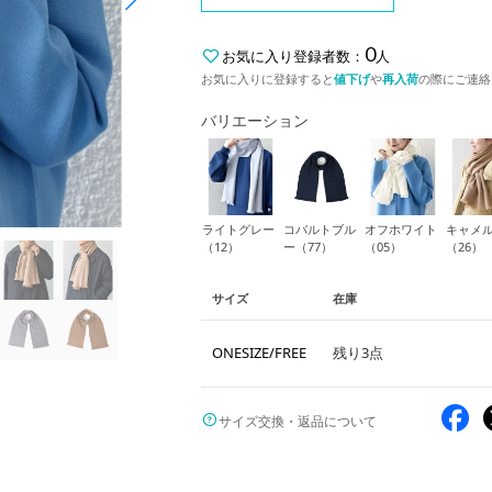
0
お気に入り登録者数：
人
お気に入りに登録すると
値下げ
や
再入荷
の際にご連絡
バリエーション
ライトグレー
コバルトブル
オフホワイト
キャメ
（12）
ー（77）
（05）
（26）
サイズ
在庫
ONESIZE/FREE
残り3点
サイズ交換・返品について