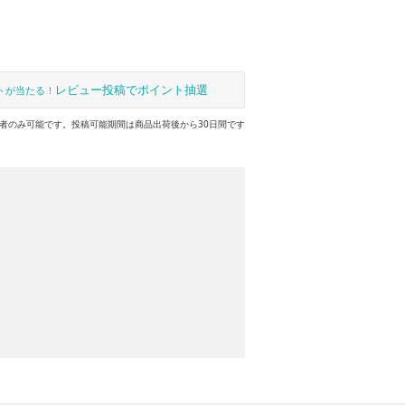
レビュー投稿でポイント抽選
トが当たる！
者のみ可能です。投稿可能期間は商品出荷後から30日間です