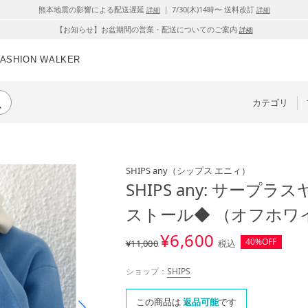
熊本地震の影響による配送遅延
｜ 7/30(木)14時〜 送料改訂
詳細
詳細
【お知らせ】お盆期間の営業・配送についてのご案内
詳細
FASHION WALKER
カテゴリ
SHIPS any
（シップス エニィ）
SHIPS any: サープ
ストール◆ （オフホワ
¥
6,600
40%OFF
¥11,000
税込
ショップ：
SHIPS
この商品は
返品可能
です