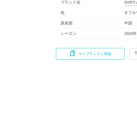
ブランド名
SHIPS 
色
オフホ
原産国
中国
シーズン
2025
マイブランドに登録