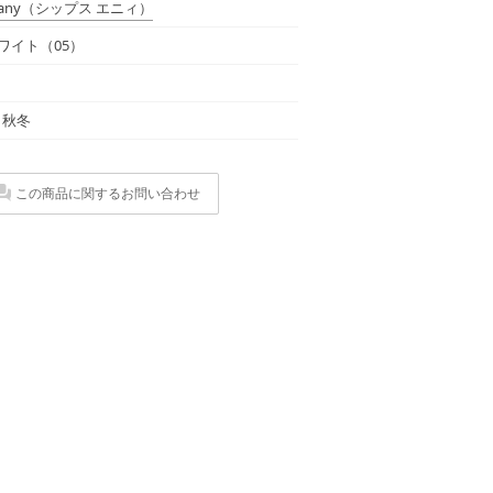
any
（シップス エニィ）
ワイト（05）
年 秋冬
この商品に関するお問い合わせ