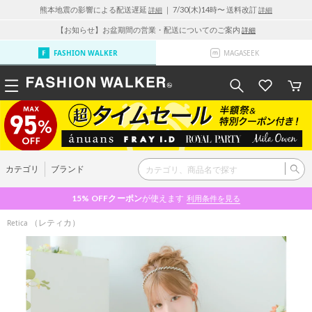
熊本地震の影響による配送遅延
｜ 7/30(木)14時〜 送料改訂
詳細
詳細
【お知らせ】お盆期間の営業・配送についてのご案内
詳細
FASHION WALKER
MAGASEEK
カテゴリ
ブランド
15% OFF
クーポン
が使えます
利用条件を見る
（レティカ）
Retica