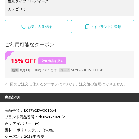
性別タイプ
：
レディース
カテゴリ
：
お気に入り登録
マイブランドに登録
ご利用可能なクーポン
15
%
OFF
対象商品を見る
8月11日 (Tue) 23:59まで
SCYH-SHOP-H0807B
期間
コード
※1回のご注文に使えるクーポンは1つです。注文後の適用はできません。
商品説明
商品番号
： R03762EW001864
ブランド商品番号
： tk-uw175020 iv
色
： アイボリー（iv）
素材
： ポリエステル、その他
シーズン
： 2026年 春夏