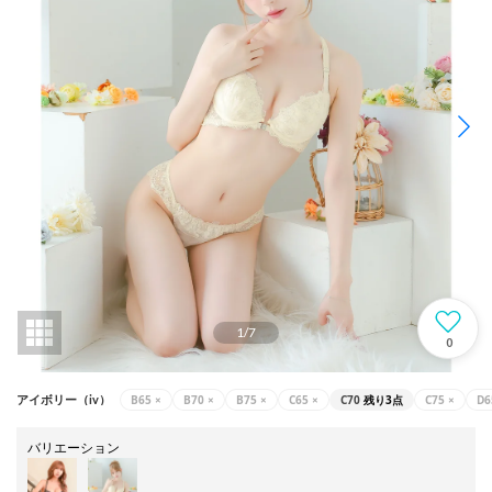
1
/
7
0
B65
×
B70
×
B75
×
C65
×
C70
残り3点
C75
×
D6
アイボリー（iv）
バリエーション