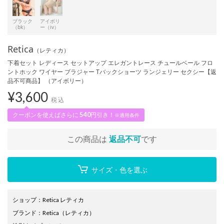
ブラック
アイボリ
（bk）
ー（iv）
Retica
（レティカ）
下着セット レディース セットアップ エレガントレース チュールベール フロ
ントホック ワイヤー ブラジャー Tバックショーツ ランジェリー セクシー【返
品不可商品】 （アイボリー）
¥
3,600
税込
クーポンを使えばさらに
540
円引き！
※適用条件
この商品は
返品不可
です
サイズ・色を選ぶ
ショップ
：
Retica レティカ
ブランド
：
Retica
（レティカ）