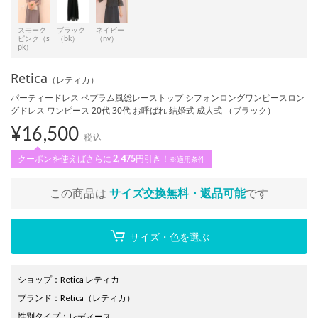
スモーク
ブラック
ネイビー
ピンク（s
（bk）
（nv）
pk）
Retica
（レティカ）
パーティードレス ペプラム風総レーストップ シフォンロングワンピースロン
グドレス ワンピース 20代 30代 お呼ばれ 結婚式 成人式 （ブラック）
¥
16,500
税込
クーポンを使えばさらに
2,475
円引き！
※適用条件
この商品は
サイズ交換無料・返品可能
です
サイズ・色を選ぶ
ショップ
：
Retica レティカ
ブランド
：
Retica
（レティカ）
性別タイプ
：
レディース