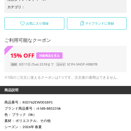
カテゴリ
：
お気に入り登録
マイブランドに登録
ご利用可能なクーポン
15
%
OFF
対象商品を見る
8月11日 (Tue) 23:59まで
SCYH-SHOP-H0807B
期間
コード
※1回のご注文に使えるクーポンは1つです。注文後の適用はできません。
商品説明
商品番号
： R03762EW001891
ブランド商品番号
： rt-ld8-88523 bk
色
： ブラック（bk）
素材
： ポリエステル、その他
シーズン
： 2026年 春夏