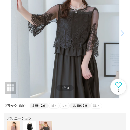
1
/
10
1
S
残り2点
M
×
L
×
LL
残り2点
3L
×
ブラック（bk）
バリエーション