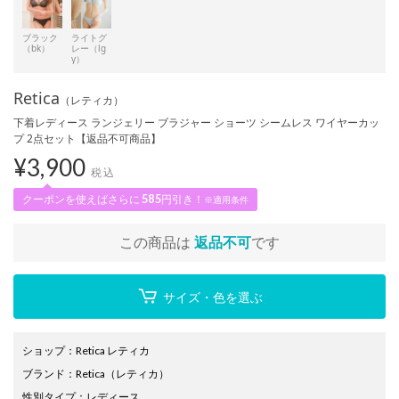
ブラック
ライトグ
（bk）
レー（lg
y）
Retica
（レティカ）
下着レディース ランジェリー ブラジャー ショーツ シームレス ワイヤーカッ
プ 2点セット【返品不可商品】
¥
3,900
税込
クーポンを使えばさらに
585
円引き！
※適用条件
この商品は
返品不可
です
サイズ・色を選ぶ
ショップ
：
Retica レティカ
ブランド
：
Retica
（レティカ）
性別タイプ
：
レディース