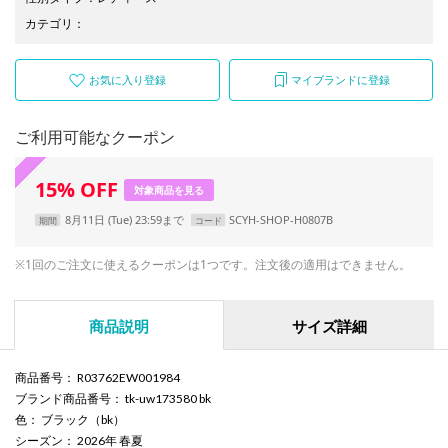
カテゴリ
：
お気に入り登録
マイブランドに登録
ご利用可能なクーポン
15
%
OFF
対象商品を見る
8月11日 (Tue) 23:59まで
SCYH-SHOP-H0807B
期間
コード
※1回のご注文に使えるクーポンは1つです。注文後の適用はできません。
商品説明
サイズ詳細
商品番号
： R03762EW001984
ブランド商品番号
： tk-uw173580 bk
色
： ブラック（bk）
シーズン
： 2026年 春夏