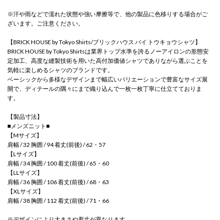
※汗や雨などで濡れた状態や強い摩擦等で、他の製品に色移りする場合がご
ざいます。ご注意ください。
【BRICK HOUSE by Tokyo Shirts/ブリックハウス バイ トウキョウシャツ】
BRICK HOUSE by Tokyo Shirtsは業界トップ水準を誇るノーアイロンの形態安
定加工、高度な縫製技術を用いた高付加価値シャツでありながら選ぶことを
気軽に楽しめるシャツのブランドです。
ベーシックから多様なデザインまで幅広いバリエーションで豊富なサイズ展
開で、ディテールの隅々にまで織り込んで一枚一枚丁寧に仕立てておりま
す。
【製品寸法】
■メンズニット■
【Mサイズ】
肩幅 / 32 胸囲 / 94 着丈(前後) / 62・57
【Lサイズ】
肩幅 / 34 胸囲 / 100 着丈(前後) / 65・60
【LLサイズ】
肩幅 / 36 胸囲 / 106 着丈(前後) / 68・63
【XLサイズ】
肩幅 / 38 胸囲 / 112 着丈(前後) / 71・66
※デザインにより大きさや着丈が異なります。