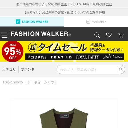
熊本地震の影響による配送遅延
｜ 7/30(木)14時〜 送料改訂
詳細
詳細
【お知らせ】お盆期間の営業・配送についてのご案内
詳細
FASHION WALKER
MAGASEEK
カテゴリ
ブランド
（トーキョーシャツ）
TOKYO SHIRTS