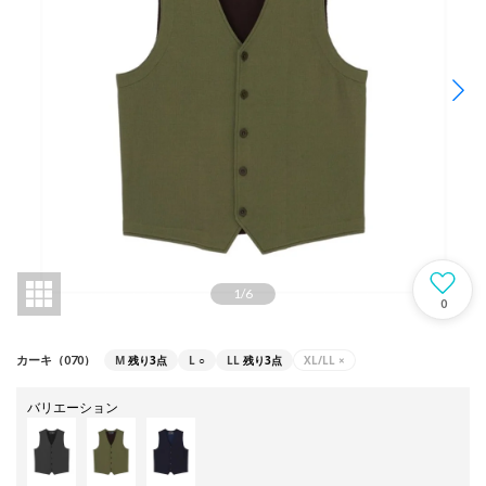
1
/
6
0
M
残り3点
L
○
LL
残り3点
XL/LL
×
カーキ（070）
バリエーション