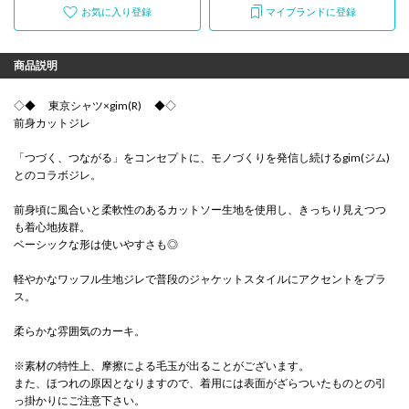
お気に入り登録
マイブランドに登録
商品説明
◇◆ 東京シャツ×gim(R) ◆◇
前身カットジレ
「つづく、つながる」をコンセプトに、モノづくりを発信し続けるgim(ジム)
とのコラボジレ。
前身頃に風合いと柔軟性のあるカットソー生地を使用し、きっちり見えつつ
も着心地抜群。
ベーシックな形は使いやすさも◎
軽やかなワッフル生地ジレで普段のジャケットスタイルにアクセントをプラ
ス。
柔らかな雰囲気のカーキ。
※素材の特性上、摩擦による毛玉が出ることがございます。
また、ほつれの原因となりますので、着用には表面がざらついたものとの引
っ掛かりにご注意下さい。