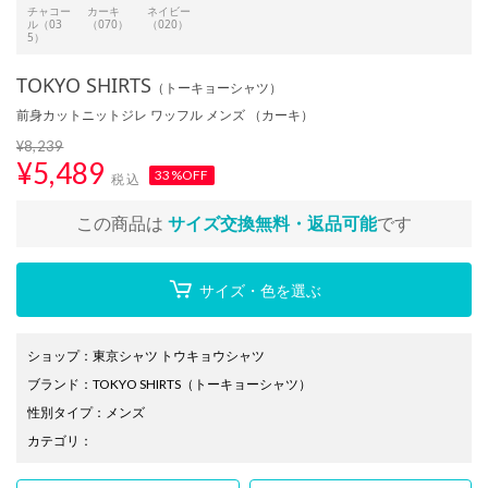
チャコー
カーキ
ネイビー
ル（03
（070）
（020）
5）
TOKYO SHIRTS
（トーキョーシャツ）
前身カットニットジレ ワッフル メンズ （カーキ）
¥8,239
¥
5,489
33%OFF
税込
この商品は
サイズ交換無料・返品可能
です
サイズ・色を選ぶ
ショップ
：
東京シャツ トウキョウシャツ
ブランド
：
TOKYO SHIRTS
（トーキョーシャツ）
性別タイプ
：
メンズ
カテゴリ
：