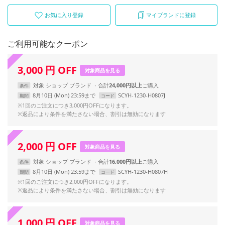
お気に入り登録
マイブランドに登録
ご利用可能なクーポン
3,000
円
OFF
対象商品を見る
対象
ショップ
ブランド
合計
24,000円以上
条件
8月10日 (Mon) 23:59まで
SCYH-1230-H0807J
期間
コード
※1回のご注文につき3,000円OFFになります。
※返品により条件を満たさない場合、割引は無効になります
2,000
円
OFF
対象商品を見る
対象
ショップ
ブランド
合計
16,000円以上
条件
8月10日 (Mon) 23:59まで
SCYH-1230-H0807H
期間
コード
※1回のご注文につき2,000円OFFになります。
※返品により条件を満たさない場合、割引は無効になります
1,000
円
OFF
対象商品を見る