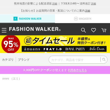
熊本地震の影響による配送遅延
｜ 7/30(木)14時〜 送料改訂
詳細
詳細
【お知らせ】お盆期間の営業・配送についてのご案内
詳細
FASHION WALKER
MAGASEEK
カテゴリ
ブランド
3,000円OFF
クーポン
が使えます
利用条件を見る
（エミ）
emmi