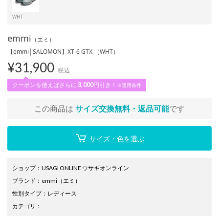
WHT
emmi
（エミ）
【emmi│SALOMON】XT-6 GTX （WHT）
¥
31,900
税込
クーポンを使えばさらに
3,000
円引き！
※適用条件
この商品は
サイズ交換無料・返品可能
です
サイズ・色を選ぶ
ショップ
：
USAGI ONLINE ウサギオンライン
ブランド
：
emmi
（エミ）
性別タイプ
：
レディース
カテゴリ
：