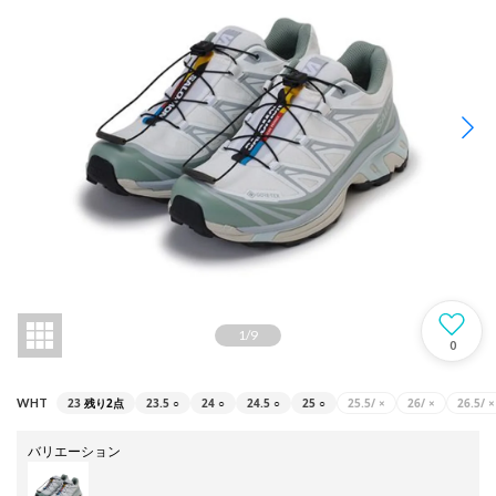
1
/
9
0
23
残り2点
23.5
○
24
○
24.5
○
25
○
25.5/
×
26/
×
26.5/
×
WHT
バリエーション