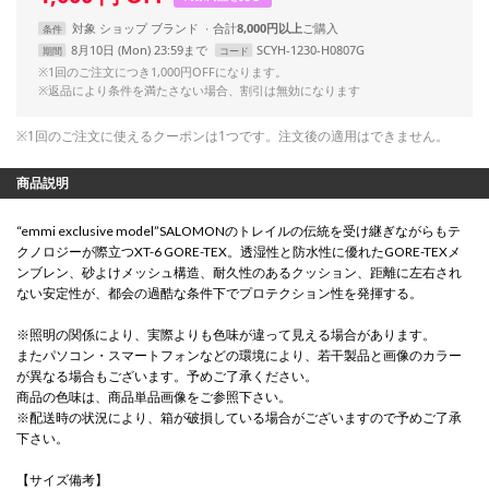
対象
ショップ
ブランド
合計
8,000円以上
条件
8月10日 (Mon) 23:59まで
SCYH-1230-H0807G
期間
コード
※1回のご注文につき1,000円OFFになります。
※返品により条件を満たさない場合、割引は無効になります
※1回のご注文に使えるクーポンは1つです。注文後の適用はできません。
商品説明
“emmi exclusive model”SALOMONのトレイルの伝統を受け継ぎながらもテ
クノロジーが際立つXT-6 GORE-TEX。透湿性と防水性に優れたGORE-TEXメ
ンブレン、砂よけメッシュ構造、耐久性のあるクッション、距離に左右され
ない安定性が、都会の過酷な条件下でプロテクション性を発揮する。
※照明の関係により、実際よりも色味が違って見える場合があります。
またパソコン・スマートフォンなどの環境により、若干製品と画像のカラー
が異なる場合もございます。予めご了承ください。
商品の色味は、商品単品画像をご参照下さい。
※配送時の状況により、箱が破損している場合がございますので予めご了承
下さい。
【サイズ備考】