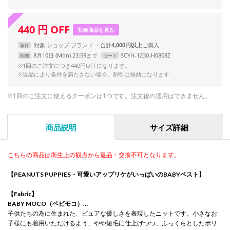
440
円
OFF
対象商品を見る
対象
ショップ
ブランド
合計
4,000円以上
条件
8月10日 (Mon) 23:59まで
SCYH-1230-H0808Z
期間
コード
※1回のご注文につき440円OFFになります。
※返品により条件を満たさない場合、割引は無効になります
※1回のご注文に使えるクーポンは1つです。注文後の適用はできません。
商品説明
サイズ詳細
こちらの商品は衛生上の観点から返品・交換不可となります。
【PEANUTS PUPPIES・可愛いアップリケがいっぱいのBABYベスト】
【Fabric】
BABY MOCO（ベビモコ）…
子供たちの為に生まれた、ピュアな優しさを表現したニットです。小さなお
子様にも着用いただけるよう、やや短毛に仕上げつつ、ふっくらとしたボリ