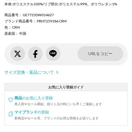
本体:ポリエステル100%/リブ部分:ポリエステル99%、ポリウレタン1%
商品番号
： GE7725DW014627
ブランド商品番号
： PBNT259186 CRM
色
： CRM
原産国
： 中国
URLをコピー
サイズ交換・返品について
お気に入り登録ガイド
商品
のお気に入り登録
再入荷やセール開始、残り１点の時にいち早くご連絡します
マイブランド
の登録
新商品やセール等、ブランドのお得な情報をお送りします