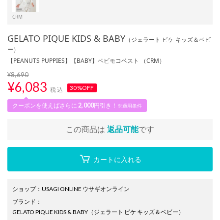
CRM
GELATO PIQUE KIDS & BABY
（ジェラート ピケ キッズ＆ベビ
ー）
【PEANUTS PUPPIES】【BABY】ベビモコベスト （CRM）
¥8,690
¥
6,083
30%OFF
税込
クーポンを使えばさらに
2,000
円引き！
※適用条件
この商品は
返品可能
です
カートに入れる
ショップ
：
USAGI ONLINE ウサギオンライン
ブランド
：
GELATO PIQUE KIDS & BABY
（ジェラート ピケ キッズ＆ベビー）