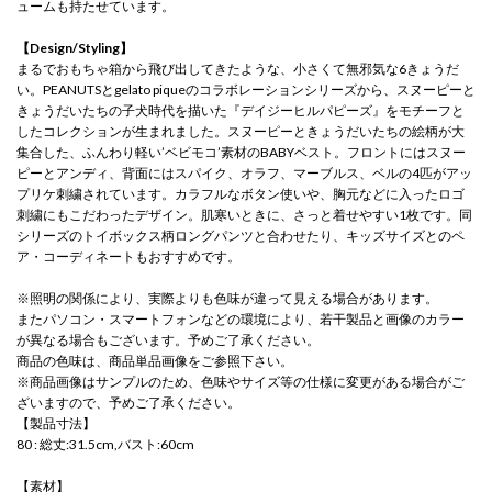
ュームも持たせています。
【Design/Styling】
まるでおもちゃ箱から飛び出してきたような、小さくて無邪気な6きょうだ
い。PEANUTSとgelato piqueのコラボレーションシリーズから、スヌーピーと
きょうだいたちの子犬時代を描いた『デイジーヒルパピーズ』をモチーフと
したコレクションが生まれました。スヌーピーときょうだいたちの絵柄が大
集合した、ふんわり軽い’ベビモコ’素材のBABYベスト。フロントにはスヌー
ピーとアンディ、背面にはスパイク、オラフ、マーブルス、ベルの4匹がアッ
プリケ刺繍されています。カラフルなボタン使いや、胸元などに入ったロゴ
刺繍にもこだわったデザイン。肌寒いときに、さっと着せやすい1枚です。同
シリーズのトイボックス柄ロングパンツと合わせたり、キッズサイズとのペ
ア・コーディネートもおすすめです。
※照明の関係により、実際よりも色味が違って見える場合があります。
またパソコン・スマートフォンなどの環境により、若干製品と画像のカラー
が異なる場合もございます。予めご了承ください。
商品の色味は、商品単品画像をご参照下さい。
※商品画像はサンプルのため、色味やサイズ等の仕様に変更がある場合がご
ざいますので、予めご了承ください。
【製品寸法】
80 : 総丈:31.5cm,バスト:60cm
【素材】