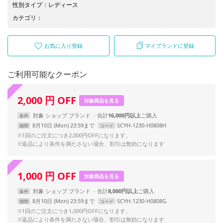
性別タイプ
：
レディース
カテゴリ
：
お気に入り登録
マイブランドに登録
ご利用可能なクーポン
2,000
円
OFF
対象商品を見る
対象
ショップ
ブランド
合計
16,000円以上
条件
8月10日 (Mon) 23:59まで
SCYH-1230-H0808H
期間
コード
※1回のご注文につき2,000円OFFになります。
※返品により条件を満たさない場合、割引は無効になります
1,000
円
OFF
対象商品を見る
対象
ショップ
ブランド
合計
8,000円以上
条件
8月10日 (Mon) 23:59まで
SCYH-1230-H0808G
期間
コード
※1回のご注文につき1,000円OFFになります。
※返品により条件を満たさない場合、割引は無効になります