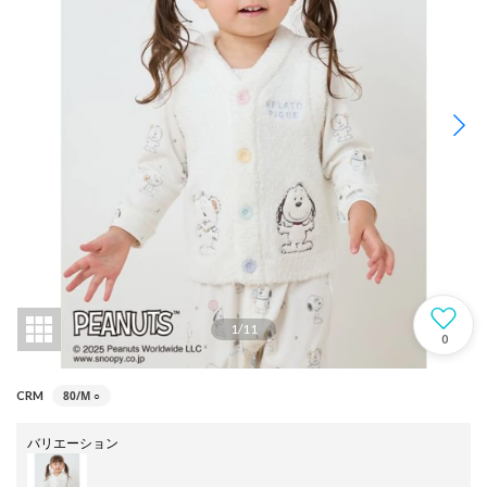
1
/
11
0
80/M
○
CRM
バリエーション