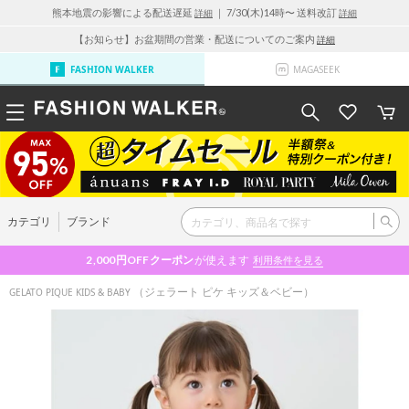
熊本地震の影響による配送遅延
｜ 7/30(木)14時〜 送料改訂
詳細
詳細
【お知らせ】お盆期間の営業・配送についてのご案内
詳細
FASHION WALKER
MAGASEEK
カテゴリ
ブランド
2,000円OFF
クーポン
が使えます
利用条件を見る
（ジェラート ピケ キッズ＆ベビー）
GELATO PIQUE KIDS & BABY