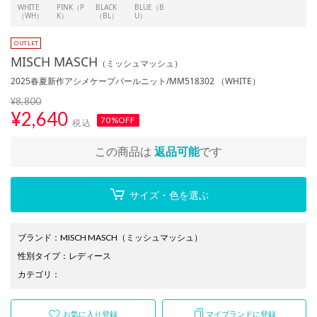
WHITE
PINK（P
BLACK
BLUE（B
（WH）
K）
（BL）
U）
MISCH MASCH
（ミッシュマッシュ）
2025春夏新作アシメケープパールニット/MM518302 （WHITE）
¥8,800
¥
2,640
70%OFF
税込
この商品は
返品可能
です
サイズ・色を選ぶ
ブランド
：
MISCH MASCH
（ミッシュマッシュ）
性別タイプ
：
レディース
カテゴリ
：
お気に入り登録
マイブランドに登録