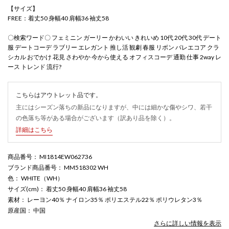
【サイズ】
FREE：着丈50 身幅40 肩幅36 袖丈58
〇検索ワード〇 フェミニン ガーリー かわいい きれいめ 10代 20代 30代 デート
服 デートコーデ ラブリー エレガント 推し活 観劇 春服 リボン バレエコア クラ
シカル おでかけ 花見 さわやか 今から使える オフィスコーデ 通勤 仕事 2way レ
ース トレンド 流行?
こちらはアウトレット品です。
主にはシーズン落ちの新品になりますが、中には細かな傷やシワ、若干
の色落ち等がある場合がございます（訳あり品を除く）。
詳細はこちら
商品番号
： MI1814EW062736
ブランド商品番号
： MM518302 WH
色
： WHITE（WH）
サイズ(cm)
： 着丈50 身幅40 肩幅36 袖丈58
素材
： レーヨン40％ ナイロン35％ ポリエステル22％ ポリウレタン3％
原産国
： 中国
さらに詳しい情報を表示