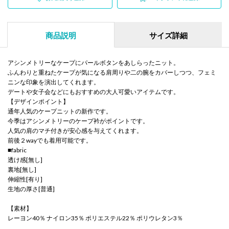
商品説明
サイズ詳細
アシンメトリーなケープにパールボタンをあしらったニット。
ふんわりと重ねたケープが気になる肩周りや二の腕をカバーしつつ、フェミ
ニンな印象を演出してくれます。
デートや女子会などにもおすすめの大人可愛いアイテムです。
【デザインポイント】
通年人気のケープニットの新作です。
今季はアシンメトリーのケープ衿がポイントです。
人気の肩のマチ付きが安心感を与えてくれます。
前後２wayでも着用可能です。
■fabric
透け感[無し]
裏地[無し]
伸縮性[有り]
生地の厚さ[普通]
【素材】
レーヨン40％ ナイロン35％ ポリエステル22％ ポリウレタン3％