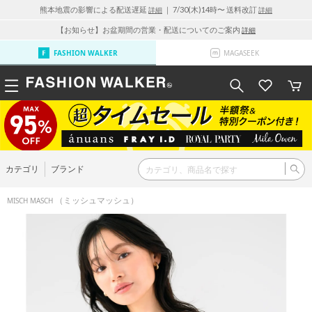
熊本地震の影響による配送遅延
｜ 7/30(木)14時〜 送料改訂
詳細
詳細
【お知らせ】お盆期間の営業・配送についてのご案内
詳細
FASHION WALKER
MAGASEEK
カテゴリ
ブランド
（ミッシュマッシュ）
MISCH MASCH