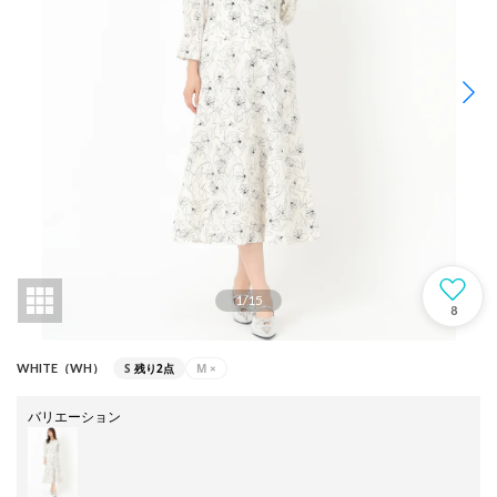
1
/
15
8
S
残り2点
M
×
WHITE（WH）
バリエーション