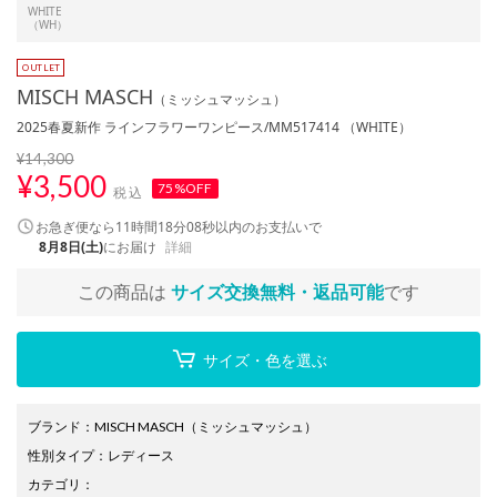
WHITE
（WH）
MISCH MASCH
（ミッシュマッシュ）
2025春夏新作 ラインフラワーワンピース/MM517414 （WHITE）
¥14,300
¥
3,500
75%OFF
税込
お急ぎ便なら
11時間18分08秒
以内
のお支払いで
8月8日(土)
にお届け
詳細
この商品は
サイズ交換無料・返品可能
です
サイズ・色を選ぶ
ブランド
：
MISCH MASCH
（ミッシュマッシュ）
性別タイプ
：
レディース
カテゴリ
：