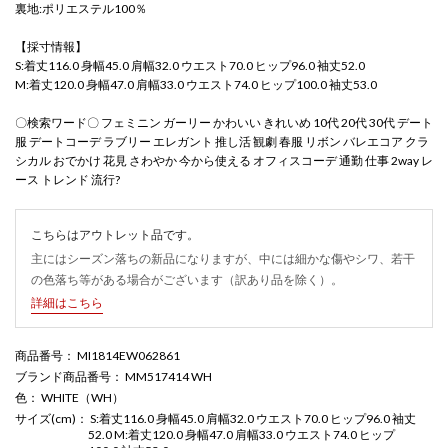
裏地:ポリエステル100％
【採寸情報】
S:着丈116.0 身幅45.0 肩幅32.0 ウエスト70.0 ヒップ96.0 袖丈52.0
M:着丈120.0 身幅47.0 肩幅33.0 ウエスト74.0 ヒップ100.0 袖丈53.0
〇検索ワード〇 フェミニン ガーリー かわいい きれいめ 10代 20代 30代 デート
服 デートコーデ ラブリー エレガント 推し活 観劇 春服 リボン バレエコア クラ
シカル おでかけ 花見 さわやか 今から使える オフィスコーデ 通勤 仕事 2way レ
ース トレンド 流行?
こちらはアウトレット品です。
主にはシーズン落ちの新品になりますが、中には細かな傷やシワ、若干
の色落ち等がある場合がございます（訳あり品を除く）。
詳細はこちら
商品番号
： MI1814EW062861
ブランド商品番号
： MM517414 WH
色
： WHITE（WH）
サイズ(cm)
： S:着丈116.0 身幅45.0 肩幅32.0 ウエスト70.0 ヒップ96.0 袖丈
52.0 M:着丈120.0 身幅47.0 肩幅33.0 ウエスト74.0 ヒップ