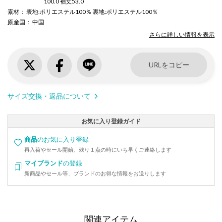
100.0 袖丈53.0
素材
： 表地:ポリエステル100％ 裏地:ポリエステル100％
原産国
： 中国
さらに詳しい情報を表示
URLをコピー
サイズ交換・返品について
お気に入り登録ガイド
商品
のお気に入り登録
再入荷やセール開始、残り１点の時にいち早くご連絡します
マイブランド
の登録
新商品やセール等、ブランドのお得な情報をお送りします
関連アイテム