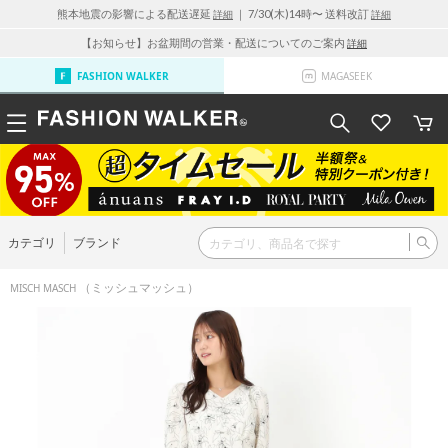
熊本地震の影響による配送遅延
｜ 7/30(木)14時〜 送料改訂
詳細
詳細
【お知らせ】お盆期間の営業・配送についてのご案内
詳細
FASHION WALKER
MAGASEEK
カテゴリ
ブランド
（ミッシュマッシュ）
MISCH MASCH