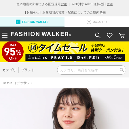
熊本地震の影響による配送遅延
｜ 7/30(木)14時〜 送料改訂
詳細
詳細
【お知らせ】お盆期間の営業・配送についてのご案内
詳細
FASHION WALKER
MAGASEEK
カテゴリ
ブランド
（デッサン）
Dessin