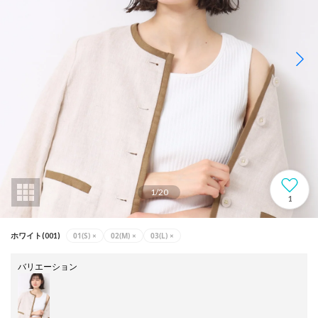
1
/
20
1
01(S)
×
02(M)
×
03(L)
×
ホワイト(001)
バリエーション