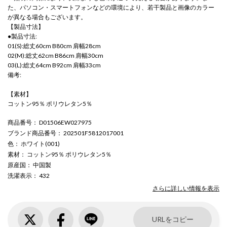
た、パソコン・スマートフォンなどの環境により、若干製品と画像のカラー
が異なる場合もございます。
【製品寸法】
●製品寸法:
01(S):総丈60cm B80cm 肩幅28cm
02(M):総丈62cm B86cm 肩幅30cm
03(L):総丈64cm B92cm 肩幅33cm
備考:
【素材】
コットン95％ ポリウレタン5％
商品番号
： D01506EW027975
ブランド商品番号
： 202501F5812017001
色
： ホワイト(001)
素材
： コットン95％ ポリウレタン5％
原産国
： 中国製
洗濯表示
： 432
さらに詳しい情報を表示
URLをコピー