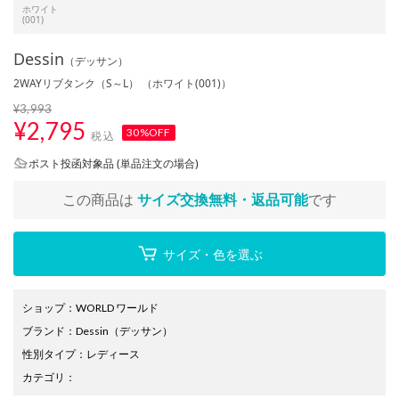
ホワイト
(001)
Dessin
（デッサン）
2WAYリブタンク（S～L） （ホワイト(001)）
¥3,993
¥
2,795
30%OFF
税込
ポスト投函対象品 (単品注文の場合)
この商品は
サイズ交換無料・返品可能
です
サイズ・色を選ぶ
ショップ
：
WORLD ワールド
ブランド
：
Dessin
（デッサン）
性別タイプ
：
レディース
カテゴリ
：