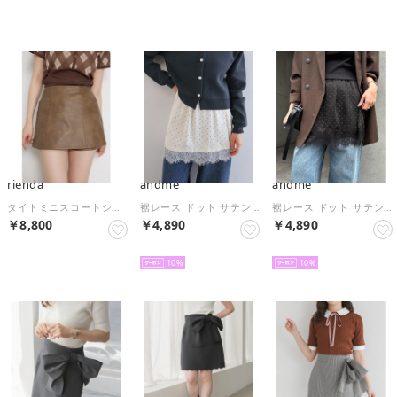
rienda
andme
andme
タイトミニスコートショートパンツ （BRN）
裾レース ドット サテン スカート （アイボリー）
裾レース ドット サテン スカート （ブラック）
￥8,800
￥4,890
￥4,890
NEW
NEW
NEW
10
10