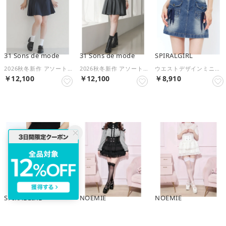
31 Sons de mode
31 Sons de mode
SPIRALGIRL
2026秋冬新作 アソートプリーツミニスカート TT637201 （NAVY）
2026秋冬新作 アソートプリーツミニスカート TT637201 （BLACK）
ウエストデザインミニスカート （ブリーチ）
￥12,100
￥12,100
￥8,910
NEW
NEW
NEW
SPIRALGIRL
NOEMIE
NOEMIE
ウエストデザインミニスカート （ブラックデニム）
ダブルリボンスピンドルチュールティアードスカパン （黒）
ダブルリボンスピンドルチュールティアードスカパン （オフホワイト）
￥8,910
￥7,689
￥7,689