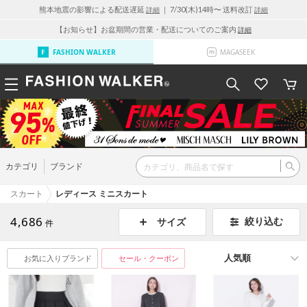
熊本地震の影響による配送遅延
｜ 7/30(木)14時〜 送料改訂
詳細
詳細
【お知らせ】お盆期間の営業・配送についてのご案内
詳細
FASHION WALKER
MAGASEEK
カテゴリ
ブランド
スカート
レディース ミニスカート
4,686
絞り込む
サイズ
件
お気に入りブランド
セール・クーポン