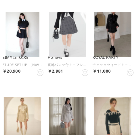
EIMY ISTOIRE
Honeys
ROYAL PARTY
ETUDE SET UP （NAVY）
裏地パンツ付ミニフレアスカート ボトムス スカート ミニスカート セットアップ フレアスカート 内側パンツ付き レースアップ レディース （杢チャコール）
チェックツイードミニスカパン （ブラック）
￥20,900
￥2,981
￥11,000
NEW
NEW
予約