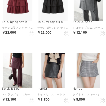
To b. by agne's b
To b. by agne's b
Spick & Span
サテン 2段フレア ティアードスカート （ボルドー）
サテン 2段フレア ティアードスカート （ブラック）
トロラップミニスカート（グレーベース）
￥22,000
￥22,000
￥12,100
NEW
NEW
NEW
Spick & Span
rienda
rienda
トロラップミニスカート（ボルドー）
タイトミニスコートショートパンツ （BLK）
タイトミニスコートショートパンツ （柄GRY5）
￥12,100
￥8,800
￥8,800
NEW
NEW
NEW