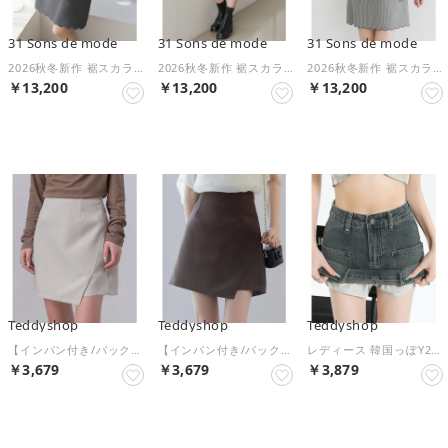
31 Sons de mode
31 Sons de mode
31 Sons de mode
2026秋冬新作 裾スカラップリボンミニスカート TT637203 （GREY）
2026秋冬新作 裾スカラップリボンミニスカート TT637203 （BLACK）
2026秋冬新作 裾スカラップリボンミニスカート TT637203 （BROWN系）
￥13,200
￥13,200
￥13,200
NEW
NEW
NEW
Teddyshop
Teddyshop
Teddyshop
【インパン付き/バックゴム】きれいめ シンプル ラップ風 ミニスカート レディース （アイボリー）
【インパン付き/バックゴム】きれいめ シンプル ラップ風 ミニスカート レディース （ダークブラウン）
レディース 韓国っぽY2K。大きめポッケのデニムミニスカパン ［大きいサイズ有］ （ヴィンテージネイビー）
￥3,679
￥3,679
￥3,879
NEW
NEW
NEW