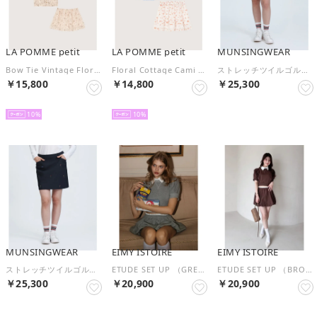
LA POMME petit
LA POMME petit
MUNSINGWEAR
Bow Tie Vintage Floral Blouse Set Up/ボウタイ付きヴィンテージ花柄ブラウスセットアップ （Print）
Floral Cottage Cami Skirt Set Up/花柄コテージキャミスカートセットアップ （White）
ストレッチツイルゴルファー飛び刺繍スカート
￥15,800
￥14,800
￥25,300
予約
予約
NEW
10
10
MUNSINGWEAR
EIMY ISTOIRE
EIMY ISTOIRE
ストレッチツイルゴルファー飛び刺繍スカート
ETUDE SET UP （GREY）
ETUDE SET UP （BROWN）
￥25,300
￥20,900
￥20,900
NEW
NEW
NEW