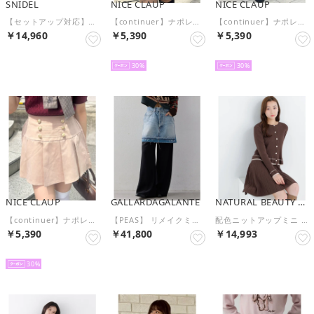
SNIDEL
NICE CLAUP
NICE CLAUP
【セットアップ対応】ツイードミニスカショーパン （BLK）
【continuer】ナポレオン風ミニスカート （NVY）
【continuer】ナポレオン風ミニスカート （KH）
￥14,960
￥5,390
￥5,390
予約
予約
予約
30
30
NICE CLAUP
GALLARDAGALANTE
NATURAL BEAUTY BASIC
【continuer】ナポレオン風ミニスカート （BE）
【PEAS】 リメイクミニスカート （blue）
配色ニットアップミニ （ブラウン×ベージュ2）
￥5,390
￥41,800
￥14,993
予約
予約
予約
30