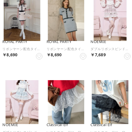
ROYAL PARTY
ROYAL PARTY
NOEMIE
リボンヤーン配色タイトミニスカート （オフホワイト）
リボンヤーン配色タイトミニスカート （ブルー）
ダブルリボンスピンドルチュールティアードスカパン （ピンク）
￥8,690
￥8,690
￥7,689
予約
予約
NEW
NOEMIE
Classical Elf
Classical Elf