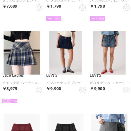
ダブルリボンスピンドルチュールティアードスカパン （サックス）
いつものコーデに、ワンポイントの魔法。重ねるだけで繊細レースが華やぐ。レースレイヤードスカート （オフホワイト）
いつものコーデに、ワンポイントの魔法。重ねるだけで繊細レースが華やぐ。レースレイヤードスカート （ブラック）
￥7,689
￥1,798
￥1,798
NEW
NEW
NEW
10
10
Lace Ladies
LEVI'S
LEVI'S
チェック柄 ハイウエスト プリーツ ミニ スカート （ネイビー）
インバーテッドプリーツ ミニスカート （Dark Indigo - Flat Finish）
ICON デニム スカート ミディアムインディゴ （Dark Indigo - Worn In）
￥3,979
￥9,900
￥9,900
NEW
NEW
NEW
10