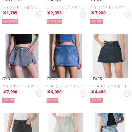
ラインストーン台形ミニSK （BLU5）
ティアードミニスカート ボトムス スカート ミニスカート ミニ丈 ティアードスカート デニムスカート 綿100％ レスウォーター レディース （グレー）
ハイウエストレイヤードプリーツスカートライクデニムショートパンツ （ダークミックス）
￥1,705
￥2,356
￥7,990
55%
20%
42%
GYDA
GYDA
LEVI'S
ハイウエストレイヤードプリーツスカートライクデニムショートパンツ （アイスブルー）
bijouカットデニムミニスカートライクショートパンツ （ブルー）
PLEATED ミニスカート ダークインディゴ （Dark Indigo - Flat Finish）
￥7,990
￥6,990
￥4,400
42%
36%
50%