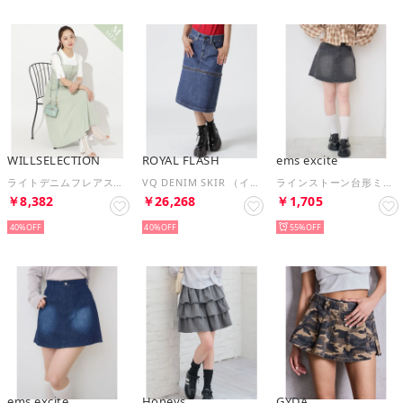
WILLSELECTION
ROYAL FLASH
ems excite
ライトデニムフレアスカート （ミント）
VQ DENIM SKIR （インディゴ7）
ラインストーン台形ミニSK （BLK1）
￥8,382
￥26,268
￥1,705
40%
40%
55%
ems excite
Honeys
GYDA