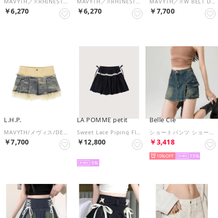
MAVYTH／※RHINESTONE MINI SKIRT （ライトブルー3）
MAVYTH／※RHINESTONE MINI SKIRT （ブラック）
MAVYTH／※W BELT DENIM MINISKIRT （ブラック）
￥6,270
￥6,270
￥7,700
L.H.P.
LA POMME petit
Belle Cie
MAVYTH/メヴィス/DENIM PLEATS MINI SKIRT （インディゴ7）
Sweet Lace Piping Flare Denim Skirt （Blue）
ショートパンツ ショーパン ミニスカ スカート見え カーゴポケット レディース 韓国ファッション デニムパンツ Y2Kストリート ビンテージライク （ブルー）
￥7,700
￥12,800
￥3,418
予約
10%
15
5