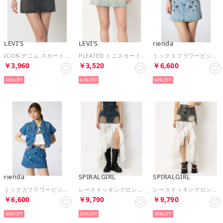
LEVI'S
LEVI'S
rienda
ICON デニム スカート ブラック （Blacks）
PLEATED ミニスカート ライトインディゴ （Light Indigo - Worn In）
ミックスフラワービジュージャストウエストデニムスカート L/BLU1
￥3,960
￥3,520
￥6,600
60%
60%
60%
rienda
SPIRALGIRL
SPIRALGIRL
ミックスフラワービジュージャストウエストデニムスカート BLU
レースドッキングロングデニムスカート （デニムブルー）
レースドッキングロングデニムスカート （ブラックデニム）
￥6,600
￥9,790
￥9,790
60%
36%
36%