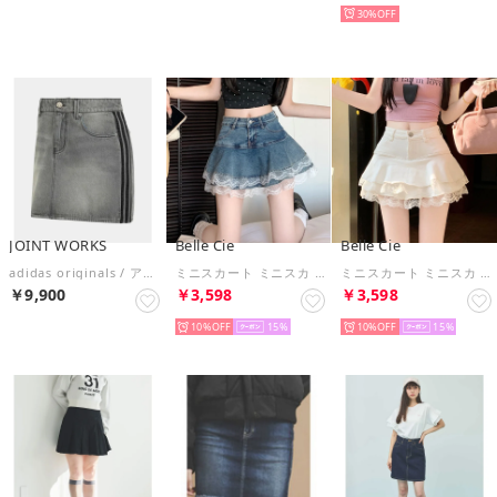
NEW
NEW
30%
JOINT WORKS
Belle Cie
Belle Cie
adidas originals / アディダス オリジナルス ORI 3 STRIPES SKIRT （グレー）
ミニスカート ミニスカ スカパン ミニ フリル レース ティアード レディース 韓国ファッション ガーリー 地雷系 ギャル インパンツ ショーパン （ブルー）
ミニスカート ミニスカ スカパン ミニ フリル レース ティアード レディース 韓国ファッション ガーリー 地雷系 ギャル インパンツ ショーパン （ホワイト）
￥9,900
￥3,598
￥3,598
10%
15
10%
15