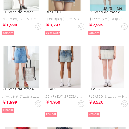
31 Sons de mode
RESEXXY
31 Sons de mode
タックボリュームミニスカート （クロ）
【WEB限定】デニムスカート （インディゴ）
【Leeコラボ】台形デニムミニスカート （インディゴ）
￥1,999
￥3,297
￥2,999
83%
80%
69%
31 Sons de mode
LEVI'S
LEVI'S
パール付きデニムミニスカート （サックス）
501(R) DAY SPECIAL COLLECTION ICON デニム スカート ミディアムインディゴ （Medium Indigo - Worn In）
PLEATED ミニスカート ライトインディゴ （Light Indigo - Worn In）
￥1,999
￥4,950
￥3,520
81%
NEW
NEW
50%
60%