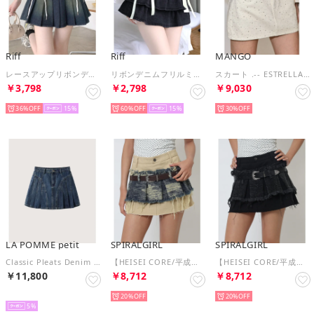
Riff
Riff
MANGO
レースアップリボンデニムミニスカート インナーパンツ付き プリーツスカート Aラインスカー ショート丈スカート スカパン ボトム 無地 （ダークブルー）
リボンデニムフリルミニスカート インナーパンツ付き ティアード スカパン ティアードスカート Aラインスカー ショート丈スカート ボトム 無地 （ブラック）
スカート .-- ESTRELLA （ナチュラルホワイト）
￥3,798
￥2,798
￥9,030
36%
15
60%
15
30%
LA POMME petit
SPIRALGIRL
SPIRALGIRL
Classic Pleats Denim Skirt （Blue）
【HEISEI CORE/平成コア】ベルトレイヤーダメージデニムスカート （ブリーチ）
【HEISEI CORE/平成コア】ベルトレイヤーダメージデニムスカート （ブラックデニム）
￥11,800
￥8,712
￥8,712
予約
20%
20%
5