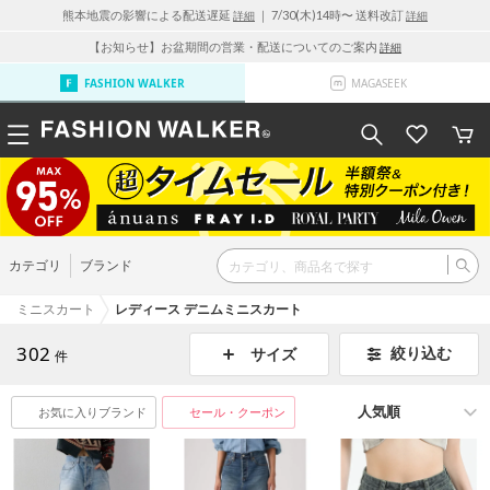
熊本地震の影響による配送遅延
｜ 7/30(木)14時〜 送料改訂
詳細
詳細
【お知らせ】お盆期間の営業・配送についてのご案内
詳細
FASHION WALKER
MAGASEEK
カテゴリ
ブランド
ミニスカート
レディース デニムミニスカート
302
絞り込む
サイズ
件
お気に入りブランド
セール・クーポン