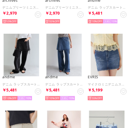
archives
archives
andme
デニムプリーツミニスカート （BLK）
デニムプリーツミニスカート （GRY）
デニム ラップスカート（レイヤード用）/巻きスカート evernavy エバーネイビー （ブルーウォッシュ）
￥2,970
￥2,970
￥5,481
55%
55%
10%
10
andme
andme
EVRIS
デニム ラップスカート（レイヤード用）/巻きスカート evernavy エバーネイビー （ブラックウォッシュ）
デニム ラップスカート（レイヤード用）/巻きスカート evernavy エバーネイビー （ミドルウォッシュ）
マイクロミニデニムスカート （インディゴ）
￥5,481
￥5,481
￥5,199
10%
10
10%
10
55%