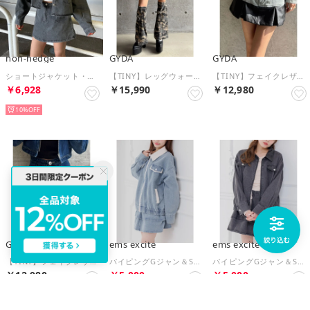
non-hedge
GYDA
GYDA
ショートジャケット・スカートセットアップ （グレー）
【TINY】レッグウォーマー付きミニスカートライクショートパンツ （ミックス）
【TINY】フェイクレザードッキングデニムスカートライクショートパンツ （アイスブルー）
￥6,928
￥15,990
￥12,980
10%
GYDA
ems excite
ems excite
【TINY】フェイクレザードッキングデニムスカートライクショートパンツ （インディゴ）
パイピングGジャン＆SKセット （BLU1）
パイピングGジャン＆SKセット （BLK1）
￥12,980
￥5,000
￥5,000
35%
35%