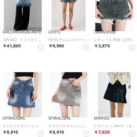
GALLARDAGALANTE
LEVI'S
Teddyshop
【PEAS】 リメイクミニスカート （blue）
ICON デニム スカート ミディアムインディゴ （Dark Indigo - Worn In）
レディース 韓国っぽY2K。大きめポッケのデニムミニスカパン ［大きいサイズ有］ （ヴィンテージネイビー）
￥41,800
￥9,900
￥3,879
予約
NEW
NEW
SPIRALGIRL
SPIRALGIRL
MANGO
ウエストデザインミニスカート （ブリーチ）
ウエストデザインミニスカート （ブラックデニム）
スカート.-- MACY （オープンブルー）
￥8,910
￥8,910
￥7,630