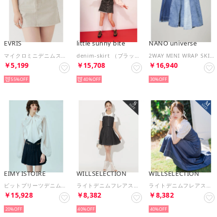
EVRIS
little sunny bite
NANO universe
マイクロミニデニムスカート （ベージュ）
denim-skirt （ブラック）
2WAY MINI WRAP SKIRT （マルチ2）
￥5,199
￥15,708
￥16,940
55%
40%
30%
EIMY ISTOIRE
WILLSELECTION
WILLSELECTION
ビットプリーツデニムスカート （INDIGO）
ライトデニムフレアスカート （ブラック）
ライトデニムフレアスカート （ネイビー）
￥15,928
￥8,382
￥8,382
20%
40%
40%