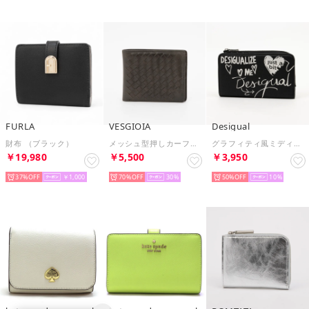
FURLA
VESGIOIA
Desigual
財布 （ブラック）
メッシュ型押しカーフ財布 （グレー）
グラフィティ風ミディアムレザー調財布 （グレー/ブラック）
￥19,980
￥5,500
￥3,950
37%
￥1,000
70%
30
50%
10