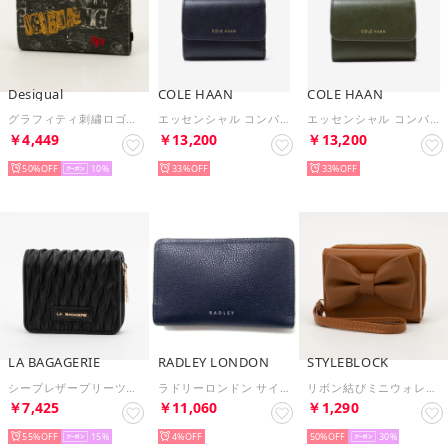
Desigual
COLE HAAN
COLE HAAN
グラフィティ刺繍ロゴ折りたたみウォレット （グレー/ブラック）
エッセンシャル コンパクト ウォレット womens （CHミッドナイトムーン）
エッセンシャル コンパクト ウォレット womens （オリーブナイト）
￥4,449
￥13,200
￥13,200
50%
10
33%
33%
LA BAGAGERIE
RADLEY LONDON
STYLEBLOCK
シープレザープリーツ加工二つ折り財布 （ブラック）
ラドリーロンドン サイフ 財布 \ レザー ラドリー ミディアム 二つ折り財布110373EVENFALL （ネイビー）
リボン結びミニウォレット （ブラウン）
￥7,425
￥11,060
￥1,290
55%
15
4%
50%
30