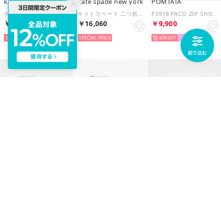
kate spade new york
kate spade new york
POMTATA
ケイトスペード 二つ折り財布 レディース KateSpade KK056 100 （100）
ケイトスペード 二つ折り財布 レディース KateSpade KC580 306 （306）
P2978 PACO ZIP SHORT （シルバー）
￥15,510
￥16,060
￥9,900
SPECIAL PRICE
SPECIAL PRICE
40%
15
POMTATA
POMTATA
Desigual
P2978 PACO ZIP SHORT （ブルー）
P2967 AVT L ZIP SHORT （ブラック）
グラフィティ財布 CAT 1984 猫デザイン
￥7,840
￥6,747
￥4,449
52%
15
59%
15
50%
10