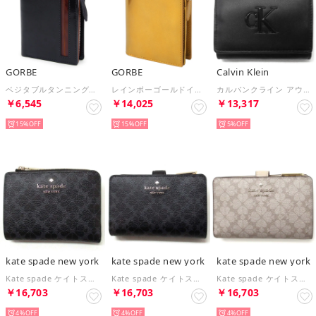
GORBE
GORBE
Calvin Klein
ベジタブルタンニングレザーL字ファスナーウォレット （ネイビー）
レインボーゴールドイタリアンレザーL字ファスナーウォレット （ゴールド）
カルバンクライン アウトレット サイフ モノグラム コンパクトウォレット 三つ折り財布 4F1156G 001 UB1 （ブラック）
￥6,545
￥14,025
￥13,317
15%
15%
5%
kate spade new york
kate spade new york
kate spade new york
Kate spade ケイトスペード 財布 SPADE FLOWER スモール Lジップ ウォレット 二つ折り財布 KN768 001 （ブラック）
Kate spade ケイトスペード 財布 SPADE FLOWER ミディアム コンパクト バイフォールド ウォレット 二つ折り財布 KN756 001 （ブラック）
Kate spade ケイトスペード 財布 SPADE FLOWER ミディアム コンパクト バイフォールド ウォレット 二つ折り財布 KN756 250 （ダークベージュ）
￥16,703
￥16,703
￥16,703
4%
4%
4%