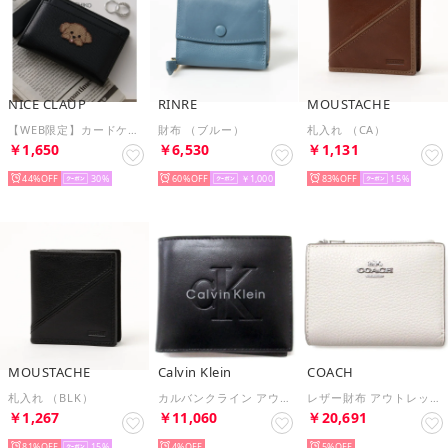
NICE CLAUP
RINRE
MOUSTACHE
【WEB限定】カードケース付、犬刺繍ウォレット （BK）
財布 （ブルー）
札入れ （CA）
￥1,650
￥6,530
￥1,131
44%
30
60%
￥1,000
83%
15
MOUSTACHE
Calvin Klein
COACH
札入れ （BLK）
カルバンクライン アウトレット サイフ エンボス モノグラム ロゴ 二つ折り財布 4D1155G 001 （ブラック）
レザー財布 アウトレット ペブルドレザー バイフォールド ウォレット 二つ折り財布 CM315 SVHA （チョーク）
￥1,267
￥11,060
￥20,691
81%
15
4%
5%