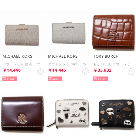
MICHAEL KORS
MICHAEL KORS
TORY BURCH
アウトレット 財布 二つ折り財布 ジェット セット トラベル ツートン シグネチャー ミディアム ジップ コーナー 35F4GTVF6M PALE （ペールゴールド）
アウトレット 財布 二つ折り財布 ジェット セット トラベル ツートン シグネチャー ミディアム ジップ コーナー 35F4STVF6M SILVE （シルバー）
トリバーチ アウトレット 財布 シア エンボス加工 コンパクトウォレット 三つ折り財布 170113 200 （ウォームアンバー）
￥14,446
￥14,446
￥33,632
4%
4%
4%