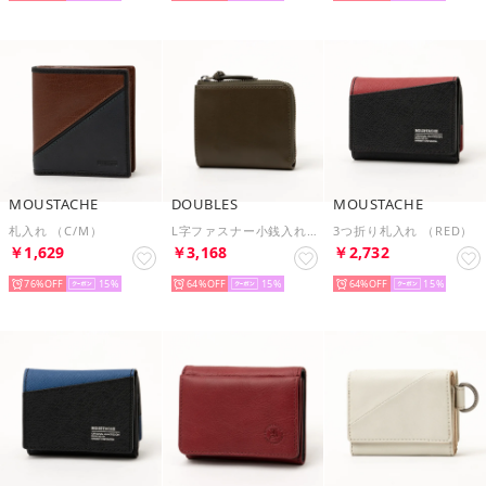
MOUSTACHE
DOUBLES
MOUSTACHE
札入れ （C/M）
L字ファスナー小銭入れ （G）
3つ折り札入れ （RED）
￥1,629
￥3,168
￥2,732
76%
15
64%
15
64%
15