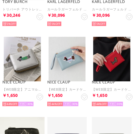
TORY BURCH
KARL LAGERFELD
KARL LAGERFELD
トリバーチ アウトレット 財布 ブリテン コンパクト ウォレット 三つ折り財布 163002 611 （テンプラニーリョ）
カールラガーフェルド サイフ ピン付き スモール ジップ ウォレット 二つ折り財布 L5GNO6EI W2V （ホワイト）
カールラガーフェルド サイフ ピン付き スモール ジップ ウォレット 二つ折り財布 L5GNO6EI BGD （ブラック）
￥30,246
￥30,096
￥30,096
5%
5%
5%
NICE CLAUP
NICE CLAUP
NICE CLAUP
【WEB限定】アニマル刺繍財布 （SL）
【WEB限定】カードケース付、犬刺繍ウォレット （SAX）
【WEB限定】カードケース付、犬刺繍ウォレット （RE）
￥1,650
￥1,650
￥1,650
44%
30
44%
30
44%
30