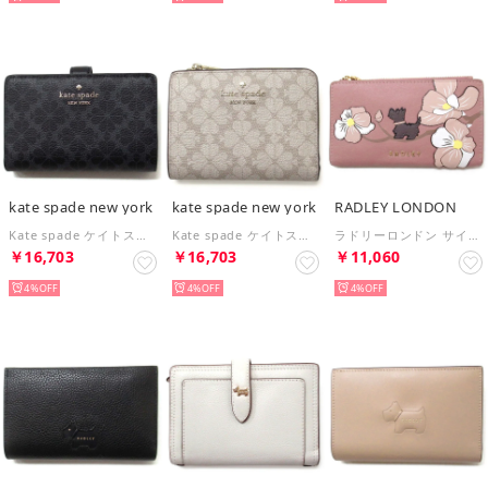
kate spade new york
kate spade new york
RADLEY LONDON
Kate spade ケイトスペード 財布 SPADE FLOWER ミディアム コンパクト バイフォールド ウォレット 二つ折り財布 KG488 002 （ブラック）
Kate spade ケイトスペード 財布 SPADE FLOWER スモール Lジップ ウォレット 二つ折り財布 KN768 250 （ダークベージュ）
ラドリーロンドン サイフ 財布 コインケース カードケース スコティッシュテリア （ローズ）
￥16,703
￥16,703
￥11,060
4%
4%
4%