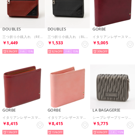
DOUBLES
DOUBLES
GORBE
三つ折り小銭入れ （RED）
三つ折り小銭入れ （BLK）
イタリアンレザースマート二つ折り財布 （チェリーブラウン）
￥1,449
￥1,533
￥5,005
83%
15
82%
15
30%
GORBE
GORBE
LA BAGAGERIE
イタリアンレザースマート二つ折り財布 （レッド）
イタリアンレザースマート二つ折り財布 （ピンク）
シープレザープリーツ加工二つ折り財布 （ガンメタリック）
￥8,415
￥8,415
￥5,775
15%
15%
65%
15