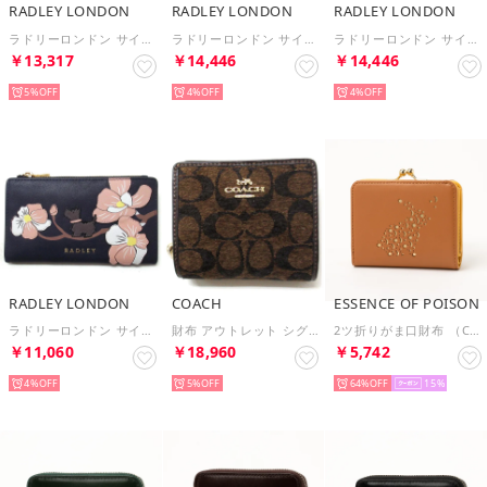
RADLEY LONDON
RADLEY LONDON
RADLEY LONDON
ラドリーロンドン サイフ 財布 Radley Cookie Cutter クッキー型 デザイン 二つ折り財布 111636 BLACK （ブラック）
ラドリーロンドン サイフ 財布 スコティッシュテリア ワンポイント二つ折り財布 （チョーク）
ラドリーロンドン サイフ 財布 LOYAL RADLEY MEDIUM BIFOLD PURSE 二つ折り財布 puffy radley （ネイビー）
￥13,317
￥14,446
￥14,446
5%
4%
4%
RADLEY LONDON
COACH
ESSENCE OF POISON
ラドリーロンドン サイフ 財布 コインケース カードケース スコティッシュテリア （ダークブルー）
財布 アウトレット シグネチャーシェニール スナップ 二つ折り財布 CCQ32 IMA7U （ブラウン）
2ツ折りがま口財布 （CA）
￥11,060
￥18,960
￥5,742
4%
5%
64%
15