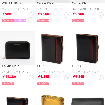
WILD THINGS
Calvin Klein
Calvin Klein
ウォレット （BLACK）
FOIL LOGO SQUARE ZIP AROUND （Desert Taupe）
HARDWARE SQUARE ZIP AROUND （BLACK）
￥988
￥9,900
￥9,900
69%
15
50%
55%
Calvin Klein
GORBE
GORBE
CK MEDIUM FLAP ZIP AROUND （BLACK）
ベジタブルタンニングレザーL字ファスナーウォレット （ダークブラウン）
ベジタブルタンニングレザーL字ファスナーウォレット （ブラック）
￥11,880
￥6,545
￥6,545
48%
15%
15%