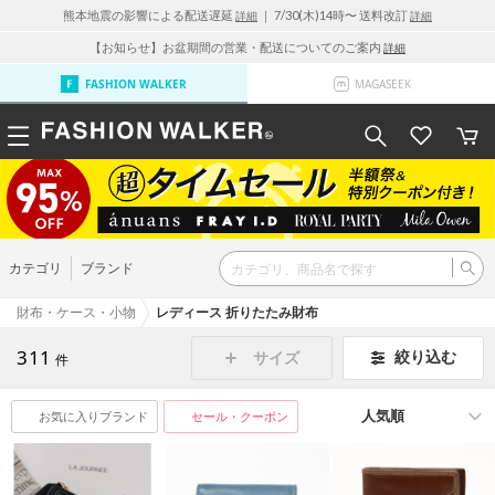
熊本地震の影響による配送遅延
｜ 7/30(木)14時〜 送料改訂
詳細
詳細
【お知らせ】お盆期間の営業・配送についてのご案内
詳細
FASHION WALKER
MAGASEEK
カテゴリ
ブランド
財布・ケース・小物
レディース 折りたたみ財布
311
絞り込む
サイズ
件
お気に入りブランド
セール・クーポン