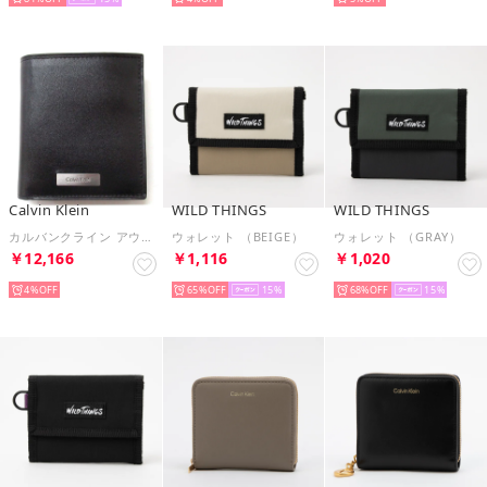
Calvin Klein
WILD THINGS
WILD THINGS
カルバンクライン アウトレット サイフカードケース プラックロゴ スリム 二つ折り財布 カードケース 4D1069G 001 （ブラック）
ウォレット （BEIGE）
ウォレット （GRAY）
￥12,166
￥1,116
￥1,020
4%
65%
15
68%
15