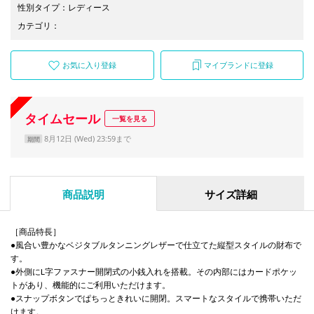
性別タイプ
：
レディース
カテゴリ
：
お気に入り登録
マイブランドに登録
タイムセール
一覧を見る
8月12日 (Wed) 23:59まで
期間
商品説明
サイズ詳細
［商品特長］
●風合い豊かなベジタブルタンニングレザーで仕立てた縦型スタイルの財布で
す。
●外側にL字ファスナー開閉式の小銭入れを搭載。その内部にはカードポケッ
トがあり、機能的にご利用いただけます。
●スナップボタンでぱちっときれいに開閉。スマートなスタイルで携帯いただ
けます。