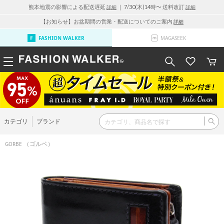
熊本地震の影響による配送遅延
｜ 7/30(木)14時〜 送料改訂
詳細
詳細
【お知らせ】お盆期間の営業・配送についてのご案内
詳細
FASHION WALKER
MAGASEEK
カテゴリ
ブランド
（ゴルベ）
GORBE