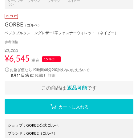
ダークブラ
ブラウン
ブラック
ネイビー
ウン
GORBE
（ゴルベ）
ベジタブルタンニングレザーL字ファスナーウォレット （ネイビー）
参考価格
¥7,700
¥
6,545
15%OFF
税込
お急ぎ便なら
19時間46分19秒
以内
のお支払いで
8月11日(火)
にお届け
詳細
この商品は
返品可能
です
カートに入れる
ショップ
：
GORBE 公式 ゴルべ
ブランド
：
GORBE
（ゴルベ）