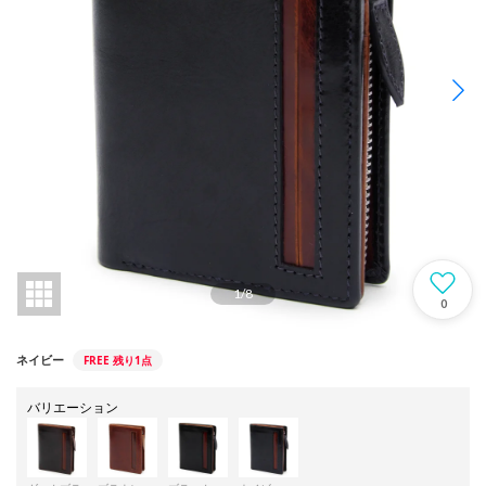
1
/
8
0
FREE
残り1点
ネイビー
バリエーション