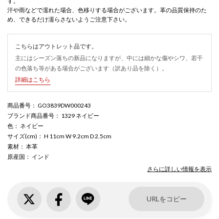
す。
汗や雨などで濡れた場合、色移りする場合がございます。革の品質保持のた
め、できるだけ濡らさないようご注意下さい。
こちらはアウトレット品です。
主にはシーズン落ちの新品になりますが、中には細かな傷やシワ、若干
の色落ち等がある場合がございます（訳あり品を除く）。
詳細はこちら
商品番号
： GO3839DW000243
ブランド商品番号
： 1329 ネイビー
色
： ネイビー
サイズ(cm)
： H 11cm W 9.2cm D 2.5cm
素材
： 本革
原産国
： インド
さらに詳しい情報を表示
URLをコピー