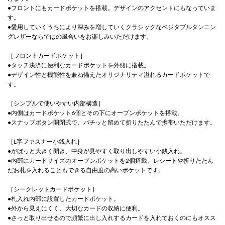
●フロントにもカードポケットを搭載。デザインのアクセントにもなっていま
す。
●愛用していくうちにより深みを増していくクラシックなベジタブルタンニン
グレザーならではの風合いをお楽しみいただけます。
［フロントカードポケット］
●タッチ決済に便利なカードポケットを外側に搭載。
●デザイン性と機能性を兼ね備えたオリジナリティ溢れるカードポケットで
す。
［シンプルで使いやすい内部構造］
●内側はカードポケット6個とその下にオープンポケットを搭載。
●スナップボタン開閉式で、パチッと留めて折りたたんで携帯いただけます。
［L字ファスナー小銭入れ］
●がばっと大きく開き、中身が見やすく取り出しやすい小銭入れ。
●内部にカードサイズのオープンポケットを2個搭載。レシートや折りたたん
だお札を入れることもできる自由度の高いポケットです。
［シークレットカードポケット］
●札入れ内部に設置したカードポケット。
●外から見えにくく、大切なカードの収納に便利。
●さっと取り出せるので頻繁に出し入れするカードを入れておくのにもオスス