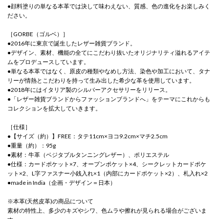
●顔料塗りの単なる本革では決して味わえない、質感、色の進化をお楽しみく
ださい。
［GORBE（ゴルベ）］
●2016年に東京で誕生したレザー雑貨ブランド。
●デザイン、素材、機能の全てにこだわり抜いたオリジナリティ溢れるアイテ
ムをプロデュースしています。
●単なる本革ではなく、原皮の種類やなめし方法、染色や加工において、タナ
リーが情熱とこだわりを持って生み出した希少な革を使用しています。
●2018年にはイタリア製のシルバーアクセサリーをリリース。
●「レザー雑貨ブランドからファッションブランドへ」をテーマにこれからも
コレクションを拡大していきます。
［仕様］
●【サイズ（約）】FREE：タテ11cm×ヨコ9.2cm×マチ2.5cm
●重量（約）：95g
●素材：牛革（ベジタブルタンニングレザー）、ポリエステル
●仕様：カードポケット×7、オープンポケット×4、シークレットカードポケ
ット×2、L字ファスナー小銭入れ×1（内部にカードポケット×2）、札入れ×2
●made in India（企画・デザイン＝日本）
※本革(天然皮革)の商品について
素材の特性上、多少のキズやシワ、色ムラや擦れが見られる場合がございま