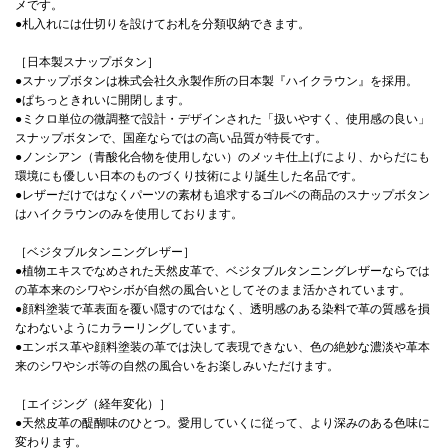
メです。
●札入れには仕切りを設けてお札を分類収納できます。
［日本製スナップボタン］
●スナップボタンは株式会社久永製作所の日本製『ハイクラウン』を採用。
●ぱちっときれいに開閉します。
●ミクロ単位の微調整で設計・デザインされた「扱いやすく、使用感の良い」
スナップボタンで、国産ならではの高い品質が特長です。
●ノンシアン（青酸化合物を使用しない）のメッキ仕上げにより、からだにも
環境にも優しい日本のものづくり技術により誕生した名品です。
●レザーだけではなくパーツの素材も追求するゴルベの商品のスナップボタン
はハイクラウンのみを使用しております。
［ベジタブルタンニングレザー］
●植物エキスでなめされた天然皮革で、ベジタブルタンニングレザーならでは
の革本来のシワやシボが自然の風合いとしてそのまま活かされています。
●顔料塗装で革表面を覆い隠すのではなく、透明感のある染料で革の質感を損
なわないようにカラーリングしています。
●エンボス革や顔料塗装の革では決して表現できない、色の絶妙な濃淡や革本
来のシワやシボ等の自然の風合いをお楽しみいただけます。
［エイジング（経年変化）］
●天然皮革の醍醐味のひとつ。愛用していくに従って、より深みのある色味に
変わります。