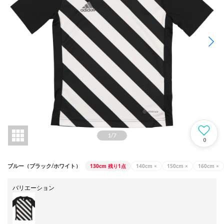
1
/
7
0
130cm
残り1点
140cm
×
150cm
×
160cm
×
ブルー（ブラック/ホワイト）
バリエーション