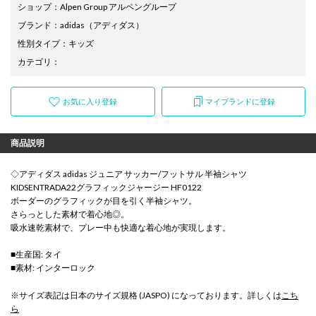
ショップ
：
Alpen Group アルペングループ
ブランド
：
adidas
（アディダス）
性別タイプ
：
キッズ
カテゴリ
：
お気に入り登録
マイブランドに登録
商品説明
◇アディダス adidas ジュニア サッカー/フットサル 半袖シャツ
KIDSENTRADA22グラフィックジャージー HF0122
ボーダーのグラフィックが目を引く半袖シャツ。
さらっとした素材で着心地◎。
吸水速乾素材で、プレー中も快適な着心地が実現します。
■生産国: タイ
■素材: インターロック
※サイズ表記は日本のサイズ規格 (JASPO) になっております。詳しくは
こち
ら