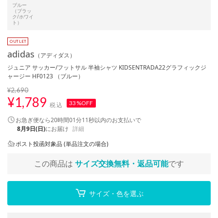
ブルー
（ブラッ
ク/ホワイ
ト）
adidas
（アディダス）
ジュニア サッカー/フットサル 半袖シャツ KIDSENTRADA22グラフィックジ
ャージー HF0123 （ブルー）
¥2,690
¥
1,789
33%OFF
税込
お急ぎ便なら
20時間01分11秒
以内
のお支払いで
8月9日(日)
にお届け
詳細
ポスト投函対象品 (単品注文の場合)
この商品は
サイズ交換無料・返品可能
です
サイズ・色を選ぶ