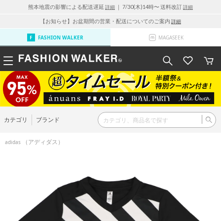
熊本地震の影響による配送遅延
｜ 7/30(木)14時〜 送料改訂
詳細
詳細
【お知らせ】お盆期間の営業・配送についてのご案内
詳細
FASHION WALKER
MAGASEEK
カテゴリ
ブランド
（アディダス）
adidas