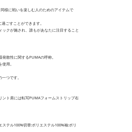
利と同様に戦いを楽しむ人のためのアイテムで
適に過ごすことができます。
ィックが施され、誰もがあなたに注目すること
吸湿発散性に関するPUMAの呼称。
素材を使用。
の一つです。
リント肩には転写PUMAフォームストリップ右
エステル100%切替:ポリエステル100%袖:ポリ