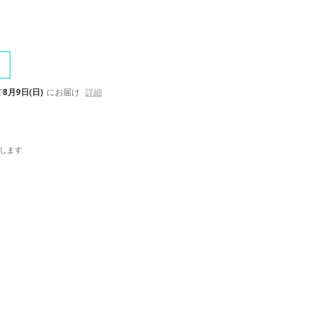
で
8月9日(日)
にお届け
詳細
します