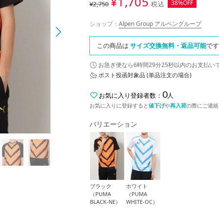
¥
1,705
38%OFF
¥2,750
税込
ショップ：
Alpen Group アルペングループ
この商品は
サイズ交換無料・返品可能
です
お急ぎ便なら
6時間29分24秒
以内
のお支払い
ポスト投函対象品 (単品注文の場合)
0
お気に入り登録者数：
人
お気に入りに登録すると
値下げ
や
再入荷
の際にご連絡
バリエーション
ブラック
ホワイト
（PUMA
（PUMA
BLACK-NE）
WHITE-OC）