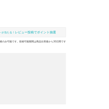
レビュー投稿でポイント抽選
トが当たる！
者のみ可能です。投稿可能期間は商品出荷後から30日間です