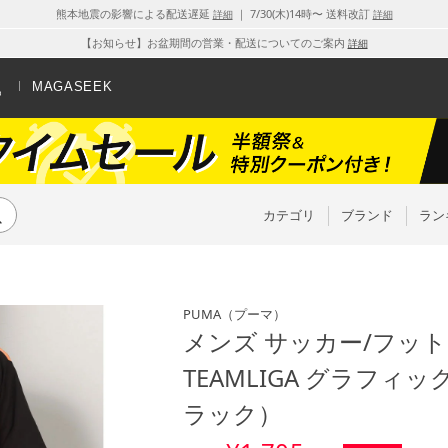
熊本地震の影響による配送遅延
｜ 7/30(木)14時〜 送料改訂
詳細
詳細
【お知らせ】お盆期間の営業・配送についてのご案内
詳細
MAGASEEK
カテゴリ
ブランド
ラン
PUMA
（プーマ）
メンズ サッカー/フッ
TEAMLIGA グラフィック
ラック）