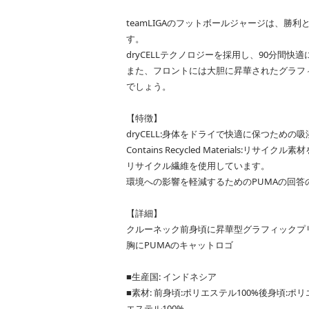
teamLIGAのフットボールジャージは、勝
す。
dryCELLテクノロジーを採用し、90分間快
また、フロントには大胆に昇華されたグラフ
でしょう。
【特徴】
dryCELL:身体をドライで快適に保つための
Contains Recycled Materials:リサイクル
リサイクル繊維を使用しています。
環境への影響を軽減するためのPUMAの回答
【詳細】
クルーネック前身頃に昇華型グラフィックプ
胸にPUMAのキャットロゴ
■生産国: インドネシア
■素材: 前身頃:ポリエステル100%後身頃:ポリ
エステル100%