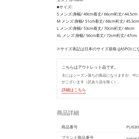
■サイズ:
S メンズ:身幅/ 49cm着丈/ 66cm裄丈/ 44.5cm
M メンズ:身幅/ 51cm着丈/ 68cm裄丈/ 45.3cm
L メンズ:身幅/ 53cm着丈/ 70cm裄丈/ 46cm
XL メンズ:身幅/ 56cm着丈/ 72cm裄丈/ 47cm
※サイズ表記は日本のサイズ規格 (JASPO)
こちらはアウトレット品です。
主にはシーズン落ちの新品になりますが、中
がございます（訳あり品を除く）。
詳細はこちら
商品詳細
商品番号
PU630
ブランド商品番号
830253