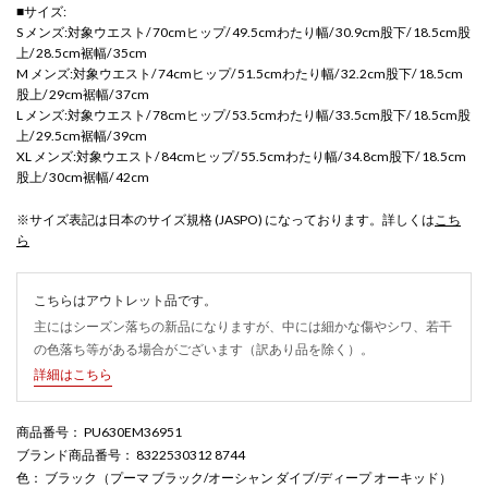
■サイズ:
S メンズ:対象ウエスト/ 70cmヒップ/ 49.5cmわたり幅/ 30.9cm股下/ 18.5cm股
上/ 28.5cm裾幅/ 35cm
M メンズ:対象ウエスト/ 74cmヒップ/ 51.5cmわたり幅/ 32.2cm股下/ 18.5cm
股上/ 29cm裾幅/ 37cm
L メンズ:対象ウエスト/ 78cmヒップ/ 53.5cmわたり幅/ 33.5cm股下/ 18.5cm股
上/ 29.5cm裾幅/ 39cm
XL メンズ:対象ウエスト/ 84cmヒップ/ 55.5cmわたり幅/ 34.8cm股下/ 18.5cm
股上/ 30cm裾幅/ 42cm
※サイズ表記は日本のサイズ規格 (JASPO) になっております。詳しくは
こち
ら
こちらはアウトレット品です。
主にはシーズン落ちの新品になりますが、中には細かな傷やシワ、若干
の色落ち等がある場合がございます（訳あり品を除く）。
詳細はこちら
商品番号
： PU630EM36951
ブランド商品番号
： 8322530312 8744
色
： ブラック（プーマ ブラック/オーシャン ダイブ/ディープ オーキッド）