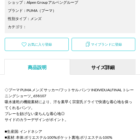
ショップ
：
Alpen Group アルペングループ
ブランド
：
PUMA
（プーマ）
性別タイプ
：
メンズ
カテゴリ
：
お気に入り登録
マイブランドに登録
商品説明
サイズ詳細
◇プーマ PUMA メンズ サッカー/フットサル パンツ INDIVIDUALFINAL トレー
ニングショーツ_ 658107
吸水速乾の機能素材により、汗を素早く宗室氏ドライで快適な着心地を保っ
てくれるパンツ。
プレーを妨げない楽ちんな着心地◎
サイドのカラーデザインがポイント。
■生産国: インドネシア
■素材: 本体:ポリエステル100%ポケット裏地:ポリエステル100%