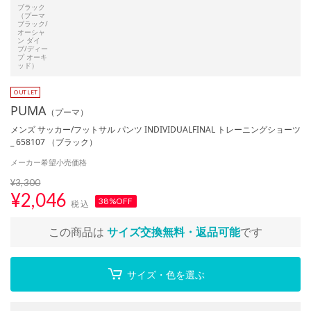
ブラック
（プーマ
ブラック/
オーシャ
ン ダイ
ブ/ディー
プ オーキ
ッド）
PUMA
（プーマ）
メンズ サッカー/フットサル パンツ INDIVIDUALFINAL トレーニングショーツ
_ 658107 （ブラック）
メーカー希望小売価格
¥3,300
¥
2,046
38%OFF
税込
この商品は
サイズ交換無料・返品可能
です
サイズ・色を選ぶ