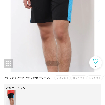
1
/
12
1
S メンズ
×
M メンズ
×
L メンズ
×
ブラック（プーマ ブラック/オーシャン ダイブ/ディープ オーキッド）
バリエーション