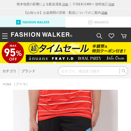
熊本地震の影響による配送遅延
｜ 7/30(木)14時〜 送料改訂
詳細
詳細
【お知らせ】お盆期間の営業・配送についてのご案内
詳細
FASHION WALKER
MAGASEEK
カテゴリ
ブランド
（プーマ）
PUMA