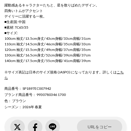
躍動感あるキャラクターたちと、星を散りばめたデザイン。
四角いトムがアクセント
デイリーに活躍する一枚。
■生産国: 中国
■素材: TC65/35
■サイズ:
100cm:袖丈/ 13.5cm身丈/ 43cm身幅/ 33cm肩幅/ 31cm
110cm:袖丈/ 14.5cm身丈/ 46cm身幅/ 35cm肩幅/ 33cm
120cm:袖丈/ 15.5cm身丈/ 49cm身幅/ 37cm肩幅/ 35cm
130cm:袖丈/ 16.5cm身丈/ 52cm身幅/ 39cm肩幅/ 37cm
140cm:袖丈/ 17.5cm身丈/ 55cm身幅/ 41cm肩幅/ 39cm
※サイズ表記は日本のサイズ規格 (JASPO) になっております。詳しくは
こち
ら
商品番号
： SP1897EC007942
ブランド商品番号
： 9930780346 1700
色
： ブラウン
シーズン
： 2026年 春夏
URLをコピー