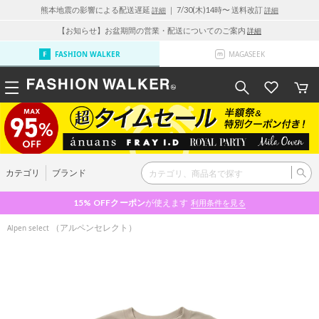
熊本地震の影響による配送遅延
｜ 7/30(木)14時〜 送料改訂
詳細
詳細
【お知らせ】お盆期間の営業・配送についてのご案内
詳細
FASHION WALKER
MAGASEEK
カテゴリ
ブランド
15% OFF
クーポン
が使えます
利用条件を見る
（アルペンセレクト）
Alpen select