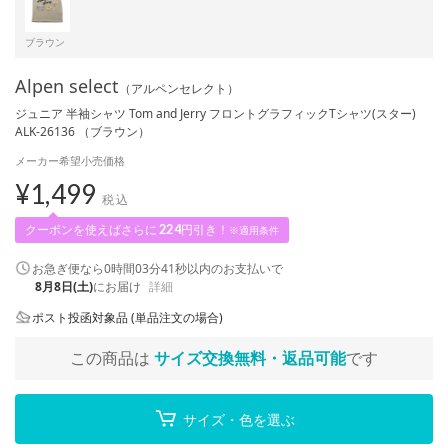
ブラウン
Alpen select
（アルペンセレクト）
ジュニア 半袖シャツ Tom and Jerry フロントグラフィックTシャツ(スター)
ALK-26136 （ブラウン）
メーカー希望小売価格
¥
1,499
税込
クーポンを使えばさらに
224
円引き！
※適用条件
お急ぎ便なら
0時間03分41秒
以内
のお支払いで
8月8日(土)
にお届け
詳細
ポスト投函対象品 (単品注文の場合)
この商品は
サイズ交換無料・返品可能
です
サイズ・色を選ぶ