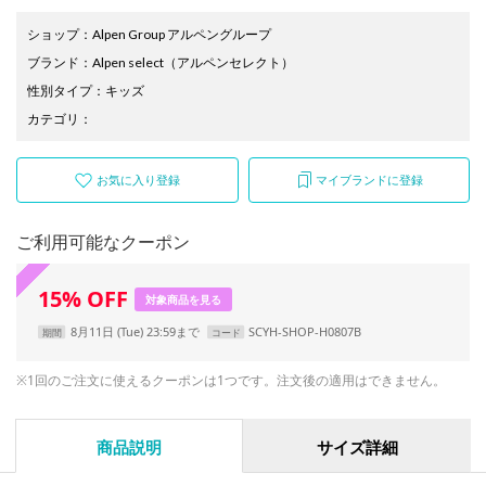
ショップ
：
Alpen Group アルペングループ
ブランド
：
Alpen select
（アルペンセレクト）
性別タイプ
：
キッズ
カテゴリ
：
お気に入り登録
マイブランドに登録
ご利用可能なクーポン
15
%
OFF
対象商品を見る
8月11日 (Tue) 23:59まで
SCYH-SHOP-H0807B
期間
コード
※1回のご注文に使えるクーポンは1つです。注文後の適用はできません。
商品説明
サイズ詳細