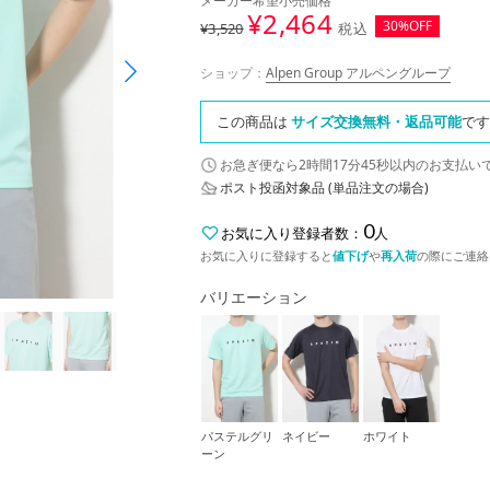
メーカー希望小売価格
¥
2,464
30%OFF
¥3,520
税込
ショップ：
Alpen Group アルペングループ
この商品は
サイズ交換無料・返品可能
です
お急ぎ便なら
2時間17分45秒
以内
のお支払い
ポスト投函対象品 (単品注文の場合)
0
お気に入り登録者数：
人
お気に入りに登録すると
値下げ
や
再入荷
の際にご連絡
バリエーション
パステルグリ
ネイビー
ホワイト
ーン