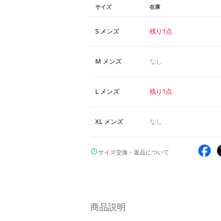
サイズ
在庫
S メンズ
残り1点
M メンズ
なし
L メンズ
残り1点
XL メンズ
なし
サイズ交換・返品について
商品説明