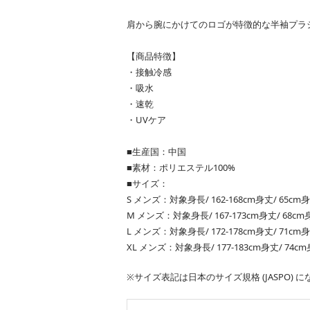
肩から腕にかけてのロゴが特徴的な半袖プラ
【商品特徴】
・接触冷感
・吸水
・速乾
・UVケア
■生産国：中国
■素材：ポリエステル100%
■サイズ：
S メンズ：対象身長/ 162-168cm身丈/ 65cm身
M メンズ：対象身長/ 167-173cm身丈/ 68cm身
L メンズ：対象身長/ 172-178cm身丈/ 71cm身
XL メンズ：対象身長/ 177-183cm身丈/ 74cm
※サイズ表記は日本のサイズ規格 (JASPO)