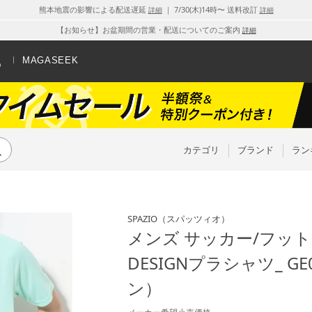
熊本地震の影響による配送遅延
｜ 7/30(木)14時〜 送料改訂
詳細
詳細
【お知らせ】お盆期間の営業・配送についてのご案内
詳細
MAGASEEK
カテゴリ
ブランド
ラン
SPAZIO
（スパッツィオ）
メンズ サッカー/フットサ
DESIGNプラシャツ_ G
ン）