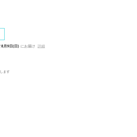
で
8月9日(日)
にお届け
詳細
します