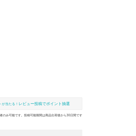
レビュー投稿でポイント抽選
トが当たる！
者のみ可能です。投稿可能期間は商品出荷後から30日間です