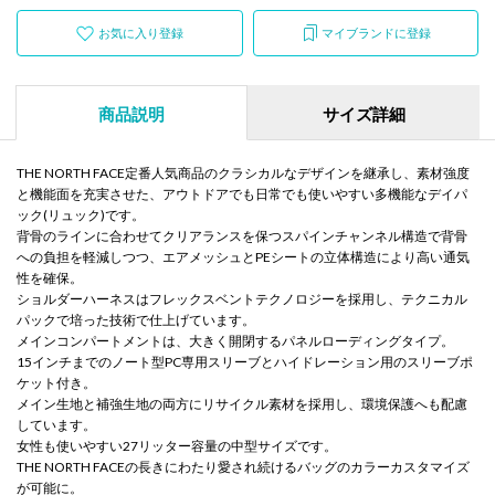
お気に入り登録
マイブランドに登録
商品説明
サイズ詳細
THE NORTH FACE定番人気商品のクラシカルなデザインを継承し、素材強度
と機能面を充実させた、アウトドアでも日常でも使いやすい多機能なデイパ
ック(リュック)です。
背骨のラインに合わせてクリアランスを保つスパインチャンネル構造で背骨
への負担を軽減しつつ、エアメッシュとPEシートの立体構造により高い通気
性を確保。
ショルダーハーネスはフレックスベントテクノロジーを採用し、テクニカル
パックで培った技術で仕上げています。
メインコンパートメントは、大きく開閉するパネルローディングタイプ。
15インチまでのノート型PC専用スリーブとハイドレーション用のスリーブポ
ケット付き。
メイン生地と補強生地の両方にリサイクル素材を採用し、環境保護へも配慮
しています。
女性も使いやすい27リッター容量の中型サイズです。
THE NORTH FACEの長きにわたり愛され続けるバッグのカラーカスタマイズ
が可能に。