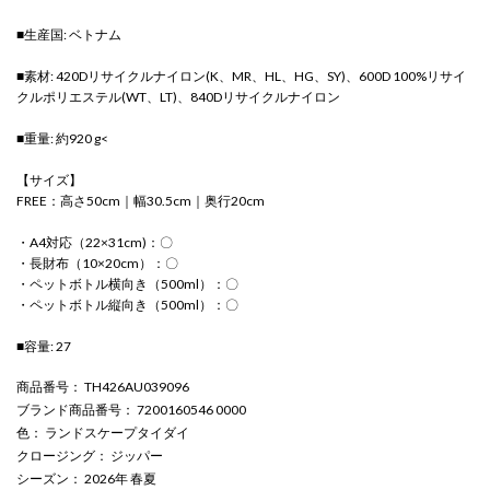
■生産国: ベトナム
■素材: 420Dリサイクルナイロン(K、MR、HL、HG、SY)、600D 100%リサイ
クルポリエステル(WT、LT)、840Dリサイクルナイロン
■重量: 約920 g<
【サイズ】
FREE：高さ50cm｜幅30.5cm｜奥行20cm
・A4対応（22×31cm)：〇
・長財布（10×20cm）：〇
・ペットボトル横向き（500ml）：〇
・ペットボトル縦向き（500ml）：〇
■容量: 27
商品番号
： TH426AU039096
ブランド商品番号
： 7200160546 0000
色
： ランドスケープタイダイ
クロージング
： ジッパー
シーズン
： 2026年 春夏