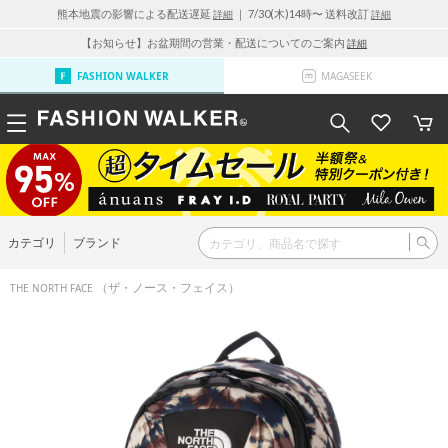
熊本地震の影響による配送遅延
｜ 7/30(木)14時〜 送料改訂
詳細
詳細
【お知らせ】お盆期間の営業・配送についてのご案内
詳細
FASHION WALKER
MAGASEEK
カテゴリ
ブランド
（ザ・ノース・フェイス）
THE NORTH FACE