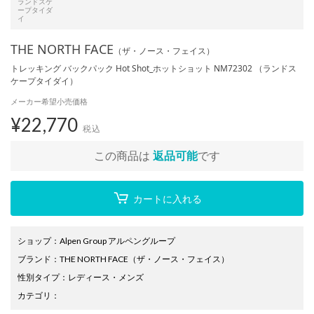
ランドスケ
ープタイダ
イ
THE NORTH FACE
（ザ・ノース・フェイス）
トレッキング バックパック Hot Shot_ホットショット NM72302 （ランドス
ケープタイダイ）
メーカー希望小売価格
¥
22,770
税込
この商品は
返品可能
です
カートに入れる
ショップ
：
Alpen Group アルペングループ
ブランド
：
THE NORTH FACE
（ザ・ノース・フェイス）
性別タイプ
：
レディース
・
メンズ
カテゴリ
：