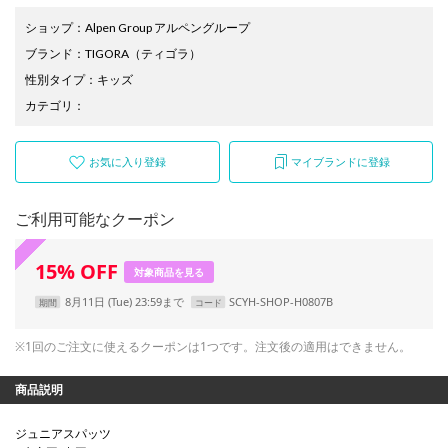
ショップ
：
Alpen Group アルペングループ
ブランド
：
TIGORA
（ティゴラ）
性別タイプ
：
キッズ
カテゴリ
：
お気に入り登録
マイブランドに登録
ご利用可能なクーポン
15
%
OFF
対象商品を見る
8月11日 (Tue) 23:59まで
SCYH-SHOP-H0807B
期間
コード
※1回のご注文に使えるクーポンは1つです。注文後の適用はできません。
商品説明
ジュニアスパッツ