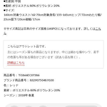
■生産国: 中国
■素材: ポリエステル 80% ポリウレタン 20%
■サイズ:
160cm:対象ウエスト/ 62-70cm対象身長/ 155-165cmヒップ/ 72cmわたり幅/
23cm股下/ 20cm裾幅/ 17cm
※サイズ表記は日本のサイズ規格 (JASPO) になっております。詳しくは
こち
ら
こちらはアウトレット品です。
主にはシーズン落ちの新品になりますが、中には細かな傷やシワ、若干
の色落ち等がある場合がございます（訳あり品を除く）。
詳細はこちら
商品番号
： TI1866EC07386
ブランド商品番号
： 8329075048 9100
色
： レッド
素材
： ポリエステル 80% ポリウレタン 20%
シーズン
： 2018年 春夏