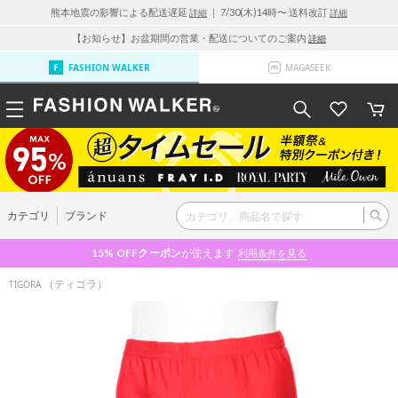
熊本地震の影響による配送遅延
｜ 7/30(木)14時〜 送料改訂
詳細
詳細
【お知らせ】お盆期間の営業・配送についてのご案内
詳細
FASHION WALKER
MAGASEEK
カテゴリ
ブランド
15% OFF
クーポン
が使えます
利用条件を見る
（ティゴラ）
TIGORA