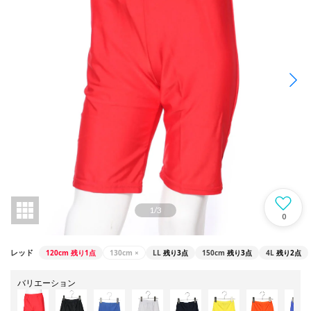
1
/
3
0
120cm
残り1点
130cm
×
LL
残り3点
150cm
残り3点
4L
残り2点
レッド
バリエーション