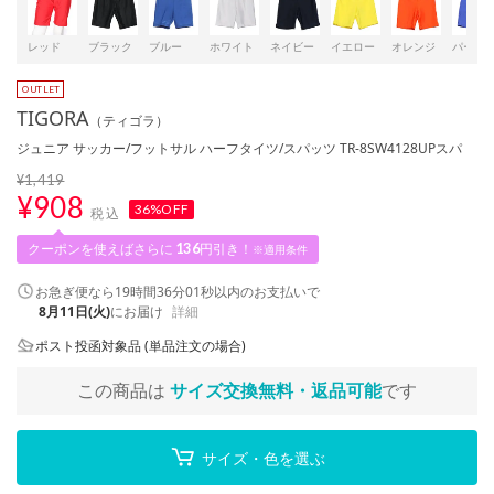
レッド
ブラック
ブルー
ホワイト
ネイビー
イエロー
オレンジ
パープ
TIGORA
（ティゴラ）
ジュニア サッカー/フットサル ハーフタイツ/スパッツ TR-8SW4128UPスパ
¥1,419
¥
908
36%OFF
税込
クーポンを使えばさらに
136
円引き！
※適用条件
お急ぎ便なら
19時間36分01秒
以内
のお支払いで
8月11日(火)
にお届け
詳細
ポスト投函対象品 (単品注文の場合)
この商品は
サイズ交換無料・返品可能
です
サイズ・色を選ぶ