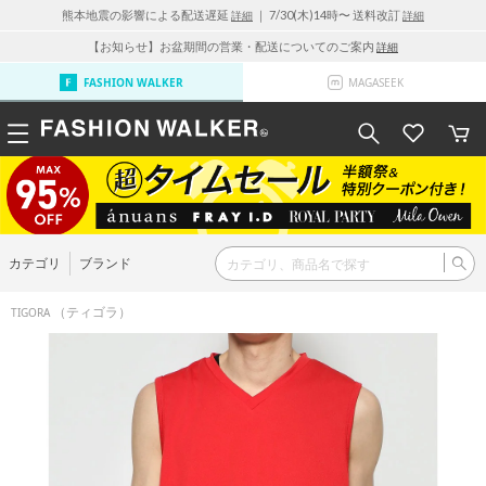
熊本地震の影響による配送遅延
｜ 7/30(木)14時〜 送料改訂
詳細
詳細
【お知らせ】お盆期間の営業・配送についてのご案内
詳細
FASHION WALKER
MAGASEEK
カテゴリ
ブランド
（ティゴラ）
TIGORA