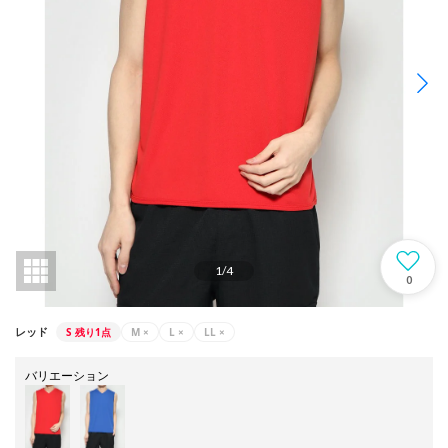
1
/
4
0
S
残り1点
M
×
L
×
LL
×
レッド
バリエーション