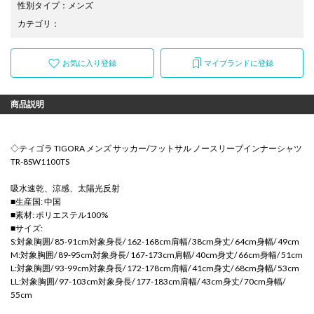
性別タイプ
：
メンズ
カテゴリ
：
お気に入り登録
マイブランドに登録
商品説明
◇ティゴラ TIGORA メンズ サッカー/フットサル ノースリーブインナーシャツ
TR-8SW1100TS
吸水速乾、涼感、太陽光反射
■生産国: 中国
■素材: ポリエステル100%
■サイズ:
S:対象胸囲/ 85-91cm対象身長/ 162-168cm肩幅/ 38cm身丈/ 64cm身幅/ 49cm
M:対象胸囲/ 89-95cm対象身長/ 167-173cm肩幅/ 40cm身丈/ 66cm身幅/ 51cm
L:対象胸囲/ 93-99cm対象身長/ 172-178cm肩幅/ 41cm身丈/ 68cm身幅/ 53cm
LL:対象胸囲/ 97-103cm対象身長/ 177-183cm肩幅/ 43cm身丈/ 70cm身幅/
55cm