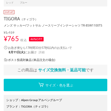
レッド
ブルー
TIGORA
（ティゴラ）
メンズ サッカー/フットサル ノースリーブインナーシャツ TR-8SW1100TS
¥1,419
¥
765
46%OFF
税込
お急ぎ便なら
17時間33分56秒
以内
のお支払いで
8月11日(火)
にお届け
詳細
ポスト投函対象品 (単品注文の場合)
この商品は
サイズ交換無料・返品可能
です
サイズ・色を選ぶ
ショップ
：
Alpen Group アルペングループ
ブランド
：
TIGORA
（ティゴラ）