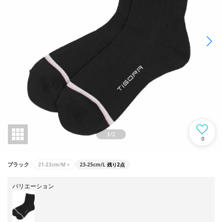
1
/
2
0
21-23cm/M
×
23-25cm/L
残り2点
ブラック
バリエーション