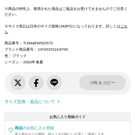
※商品の特性上、着用された場合はご返品をお受けできませんのでご注意く
ださい。
※サイズ表記は日本のサイズ規格 (JASPO) になっております。詳しくは
こち
ら
商品番号
： TI1866EW020572
ブランド商品番号
： 1476530126 8700
色
： ブラック
シーズン
： 2026年 春夏
URLをコピー
サイズ交換・返品について
お気に入り登録ガイド
商品
のお気に入り登録
再入荷やセール開始、残り１点の時にいち早くご連絡します