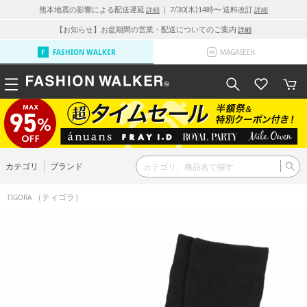
熊本地震の影響による配送遅延
｜ 7/30(木)14時〜 送料改訂
詳細
詳細
【お知らせ】お盆期間の営業・配送についてのご案内
詳細
FASHION WALKER
MAGASEEK
カテゴリ
ブランド
（ティゴラ）
TIGORA