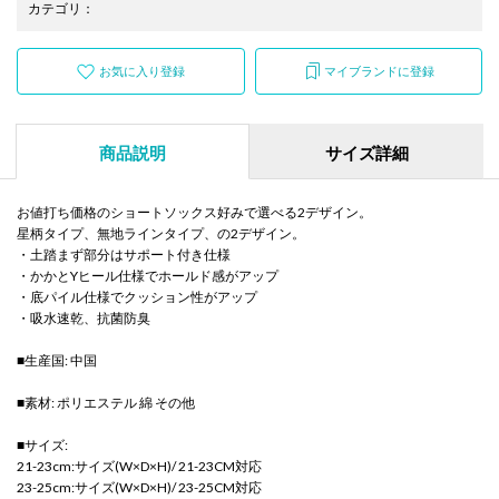
カテゴリ
：
お気に入り登録
マイブランドに登録
商品説明
サイズ詳細
お値打ち価格のショートソックス好みで選べる2デザイン。
星柄タイプ、無地ラインタイプ、の2デザイン。
・土踏まず部分はサポート付き仕様
・かかとYヒール仕様でホールド感がアップ
・底パイル仕様でクッション性がアップ
・吸水速乾、抗菌防臭
■生産国: 中国
■素材: ポリエステル 綿 その他
■サイズ:
21-23cm:サイズ(W×D×H)/ 21-23CM対応
23-25cm:サイズ(W×D×H)/ 23-25CM対応