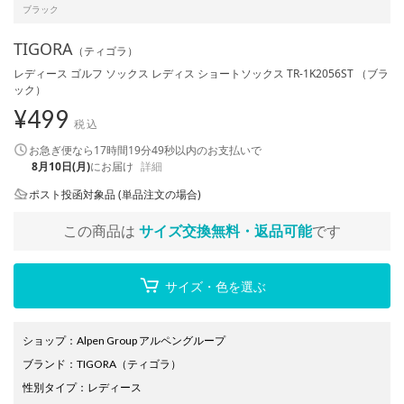
ブラック
TIGORA
（ティゴラ）
レディース ゴルフ ソックス レディス ショートソックス TR-1K2056ST （ブラ
ック）
¥
499
税込
お急ぎ便なら
17時間19分49秒
以内
のお支払いで
8月10日(月)
にお届け
詳細
ポスト投函対象品 (単品注文の場合)
この商品は
サイズ交換無料・返品可能
です
サイズ・色を選ぶ
ショップ
：
Alpen Group アルペングループ
ブランド
：
TIGORA
（ティゴラ）
性別タイプ
：
レディース