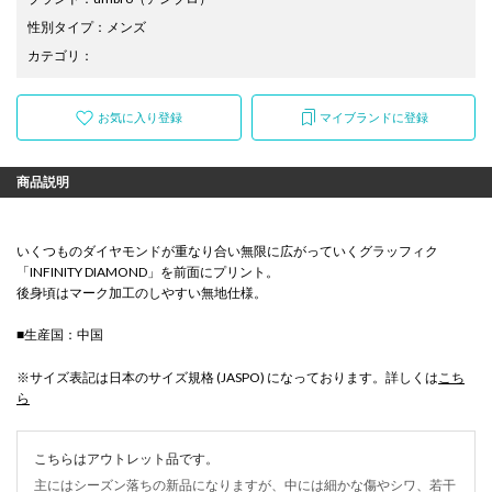
性別タイプ
：
メンズ
カテゴリ
：
お気に入り登録
マイブランドに登録
商品説明
いくつものダイヤモンドが重なり合い無限に広がっていくグラッフィク
「INFINITY DIAMOND」を前面にプリント。
後身頃はマーク加工のしやすい無地仕様。
■生産国：中国
※サイズ表記は日本のサイズ規格 (JASPO) になっております。詳しくは
こち
ら
こちらはアウトレット品です。
主にはシーズン落ちの新品になりますが、中には細かな傷やシワ、若干