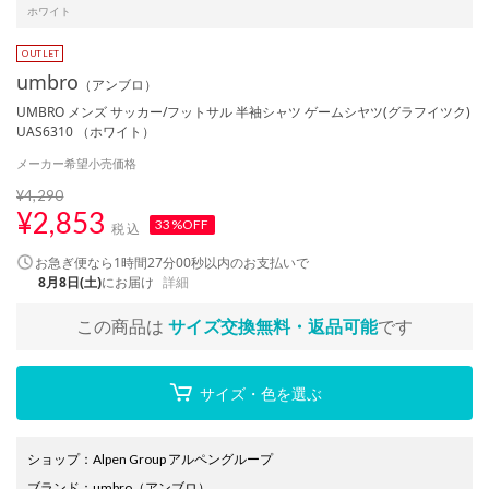
ホワイト
umbro
（アンブロ）
UMBRO メンズ サッカー/フットサル 半袖シャツ ゲームシヤツ(グラフイツク)
UAS6310 （ホワイト）
メーカー希望小売価格
¥4,290
¥
2,853
33%OFF
税込
お急ぎ便なら
1時間27分00秒
以内
のお支払いで
8月8日(土)
にお届け
詳細
この商品は
サイズ交換無料・返品可能
です
サイズ・色を選ぶ
ショップ
：
Alpen Group アルペングループ
ブランド
：
umbro
（アンブロ）