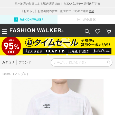
熊本地震の影響による配送遅延
｜ 7/30(木)14時〜 送料改訂
詳細
詳細
【お知らせ】お盆期間の営業・配送についてのご案内
詳細
FASHION WALKER
MAGASEEK
カテゴリ
ブランド
（アンブロ）
umbro