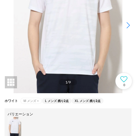
1
/
9
0
M メンズ
×
L メンズ
残り2点
XL メンズ
残り2点
ホワイト
バリエーション