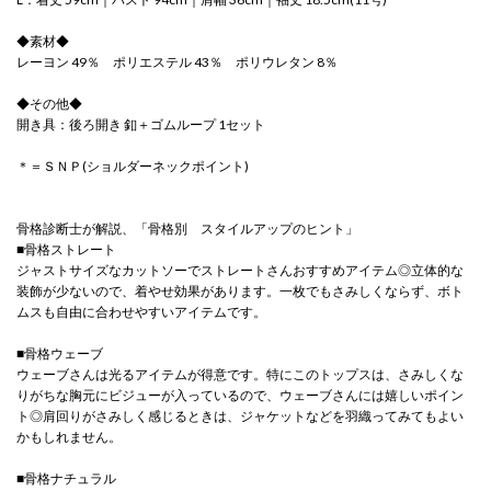
◆素材◆
レーヨン 49％ ポリエステル 43％ ポリウレタン 8％
◆その他◆
開き具：後ろ開き 釦＋ゴムループ 1セット
＊＝ＳＮＰ(ショルダーネックポイント)
骨格診断士が解説、「骨格別 スタイルアップのヒント」
■骨格ストレート
ジャストサイズなカットソーでストレートさんおすすめアイテム◎立体的な
装飾が少ないので、着やせ効果があります。一枚でもさみしくならず、ボト
ムスも自由に合わせやすいアイテムです。
■骨格ウェーブ
ウェーブさんは光るアイテムが得意です。特にこのトップスは、さみしくな
りがちな胸元にビジューが入っているので、ウェーブさんには嬉しいポイン
ト◎肩回りがさみしく感じるときは、ジャケットなどを羽織ってみてもよい
かもしれません。
■骨格ナチュラル