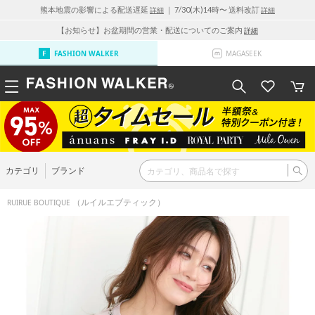
熊本地震の影響による配送遅延
｜ 7/30(木)14時〜 送料改訂
詳細
詳細
【お知らせ】お盆期間の営業・配送についてのご案内
詳細
FASHION WALKER
MAGASEEK
カテゴリ
ブランド
（ルイルエブティック）
RUIRUE BOUTIQUE