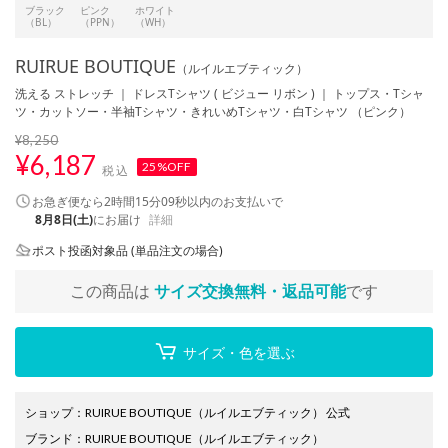
ブラック
ピンク
ホワイト
（BL）
（PPN）
（WH）
RUIRUE BOUTIQUE
（ルイルエブティック）
洗える ストレッチ ｜ ドレスTシャツ ( ビジュー リボン ) ｜ トップス・Tシャ
ツ・カットソー・半袖Tシャツ・きれいめTシャツ・白Tシャツ （ピンク）
¥8,250
¥
6,187
25%OFF
税込
お急ぎ便なら
2時間15分08秒
以内
のお支払いで
8月8日(土)
にお届け
詳細
ポスト投函対象品 (単品注文の場合)
この商品は
サイズ交換無料・返品可能
です
サイズ・色を選ぶ
ショップ
：
RUIRUE BOUTIQUE（ルイルエブティック） 公式
ブランド
：
RUIRUE BOUTIQUE
（ルイルエブティック）