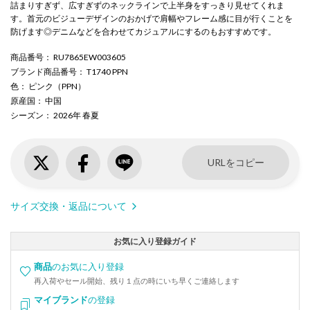
詰まりすぎず、広すぎずのネックラインで上半身をすっきり見せてくれま
す。首元のビジューデザインのおかげで肩幅やフレーム感に目が行くことを
防げます◎デニムなどを合わせてカジュアルにするのもおすすめです。
商品番号
： RU7865EW003605
ブランド商品番号
： T1740 PPN
色
： ピンク（PPN）
原産国
： 中国
シーズン
： 2026年 春夏
URLをコピー
サイズ交換・返品について
お気に入り登録ガイド
商品
のお気に入り登録
再入荷やセール開始、残り１点の時にいち早くご連絡します
マイブランド
の登録