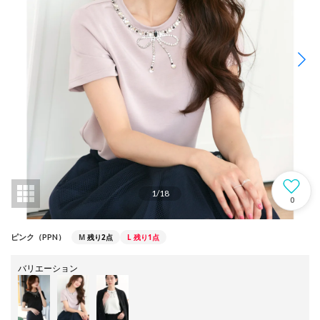
1
/
18
0
M
残り2点
L
残り1点
ピンク（PPN）
バリエーション