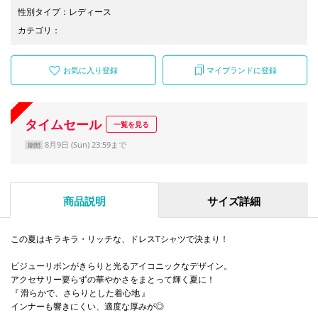
性別タイプ
：
レディース
カテゴリ
：
お気に入り登録
マイブランドに登録
タイムセール
一覧を見る
8月9日 (Sun) 23:59まで
期間
商品説明
サイズ詳細
この夏はキラキラ・リッチな、ドレスTシャツで決まり！
ビジューリボンがきらりと光るアイコニックなデザイン。
アクセサリー要らずの華やかさをまとって輝く夏に！
『 滑らかで、さらりとした着心地 』
インナーも響きにくい、適度な厚みが◎