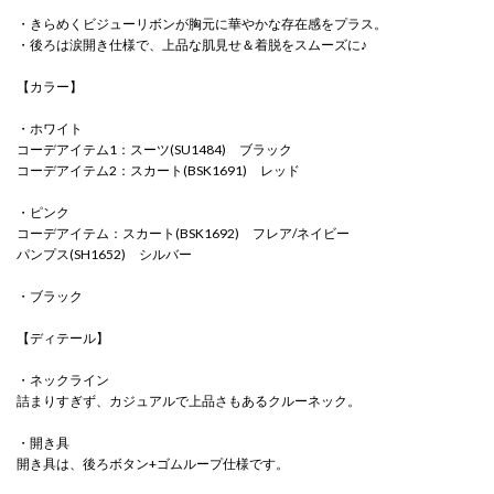
・きらめくビジューリボンが胸元に華やかな存在感をプラス。
・後ろは涙開き仕様で、上品な肌見せ＆着脱をスムーズに♪
【カラー】
・ホワイト
コーデアイテム1：スーツ(SU1484) ブラック
コーデアイテム2：スカート(BSK1691) レッド
・ピンク
コーデアイテム：スカート(BSK1692) フレア/ネイビー
パンプス(SH1652) シルバー
・ブラック
【ディテール】
・ネックライン
詰まりすぎず、カジュアルで上品さもあるクルーネック。
・開き具
開き具は、後ろボタン+ゴムループ仕様です。