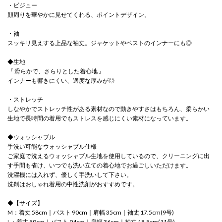
・ビジュー
顔周りを華やかに見せてくれる、ポイントデザイン。
・袖
スッキリ見えする上品な袖丈。ジャケットやベストのインナーにも◎
◆生地
『 滑らかで、さらりとした着心地 』
インナーも響きにくい、適度な厚みが◎
・ストレッチ
しなやかでストレッチ性がある素材なので動きやすさはもちろん、柔らかい
生地で長時間の着用でもストレスを感じにくい素材になっています。
◆ウォッシャブル
手洗い可能なウォッシャブル仕様
ご家庭で洗えるウォッシャブル生地を使用しているので、クリーニングに出
す手間も省け、いつでも洗い立ての着心地でお過ごしいただけます。
洗濯機には入れず、優しく手洗いして下さい。
洗剤はおしゃれ着用の中性洗剤がおすすめです。
◆【サイズ】
M：着丈 58cm｜バスト 90cm｜肩幅 35cm｜袖丈 17.5cm(9号)
L：着丈 59cm｜バスト 94cm｜肩幅 36cm｜袖丈 18.5cm(11号)