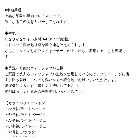
■半袖共通
上品な印象の半袖フレアスリーブ。
気になる二の腕をカバーしてくれます。
◆生地
しなやかなツイル素材(A/Bタイプ共通)。
ストレッチ性があり楽な着心地を叶えてくれます。
どちらのタイプもボウタイをモチーフの上に出して着用することも可能で
す。
◆手洗い可能なウォッシャブル仕様
ご家庭で洗えるウォッシャブル生地を使用しているので、クリーニングに出
す手間も省け、いつでも洗い立ての着心地でお過ごしいただけます。
洗濯機には入れず、優しく手洗いして下さい。
洗剤はおしゃれ着用の中性洗剤がおすすめです。
【カラーバリエーション】
・A/長袖/ライトベージュ
・B/長袖/ライトベージュ
・A/半袖/ライトベージュ
・B/半袖/ライトベージュ
・A/長袖/ブラック