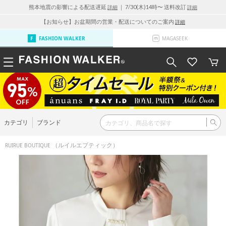
熊本地震の影響による配送遅延
｜ 7/30(木)14時〜 送料改訂
詳細
詳細
【お知らせ】お盆期間の営業・配送についてのご案内
詳細
FASHION WALKER
MAGASEEK
カテゴリ
ブランド
（ルイルエブティック）
RUIRUE BOUTIQUE