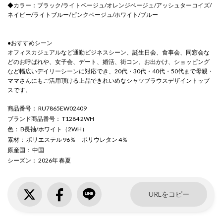
◆カラー：ブラック/ライトベージュ/オレンジベージュ/アッシュターコイズ/
ネイビー/ライトブルー/ピンクベージュ/ホワイト/ブルー
●おすすめシーン
オフィスカジュアルなど通勤ビジネスシーン、誕生日会、食事会、同窓会な
どのお呼ばれや、女子会、デート、婚活、街コン、お出かけ、ショッピング
など幅広いデイリーシーンに対応でき、20代・30代・40代・50代まで母親・
ママさんにもご活用頂ける上品できれいめなシャツブラウスデザイントップ
スです。
商品番号
： RU7865EW02409
ブランド商品番号
： T1284 2WH
色
： B長袖/ホワイト（2WH）
素材
： ポリエステル 96％ ポリウレタン 4％
原産国
： 中国
シーズン
： 2026年 春夏
URLをコピー