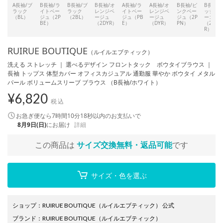
A長袖/ブ
B長袖/ラ
B長袖/ブ
B長袖/オ
A長袖/ラ
A長袖/オ
B長袖/ピ
B長袖/
ラック
イトベー
ラック
レンジベ
イトベー
レンジベ
ンクベー
ッシュ
（BL）
ジュ（2P
（2BL）
ージュ
ジュ（PB
ージュ
ジュ（2P
ーコイ
BE）
（2DYR）
E）
（DYR）
PN）
（2DG
R）
RUIRUE BOUTIQUE
（ルイルエブティック）
洗える ストレッチ ｜ 選べるデザイン フロントタック ボウタイブラウス ｜
長袖 トップス 体型カバー オフィスカジュアル 通勤服 華やか ボウタイ メタル
パール ボリュームスリーブ ブラウス （B長袖/ホワイト）
¥
6,820
税込
お急ぎ便なら
7時間10分17秒
以内
のお支払いで
8月9日(日)
にお届け
詳細
この商品は
サイズ交換無料・返品可能
です
サイズ・色を選ぶ
ショップ
：
RUIRUE BOUTIQUE（ルイルエブティック） 公式
ブランド
：
RUIRUE BOUTIQUE
（ルイルエブティック）