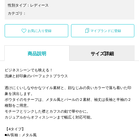
性別タイプ
：
レディース
カテゴリ
：
お気に入り登録
マイブランドに登録
商品説明
サイズ詳細
ビジネスシーンでも映える！
洗練と好印象のパーフェクトブラウス
透けにくいしなやかなツイル素材と、顔なじみの良いカラーで落ち着いた印
象を演出します。
ボウタイのモチーフは、メタル風とパールの２素材、袖丈は長袖と半袖の２
種類をご用意。
モチーフとリンクした襟とカフスの釦で華やかに。
カジュアルからオフィスシーンまで幅広く対応可能。
【4タイプ】
■A/長袖：メタル風