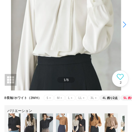
1
/
8
2
S
×
M
×
L
×
LL
×
3L
×
4L
残り2点
5L
残
B長袖/ホワイト（2WH）
バリエーション