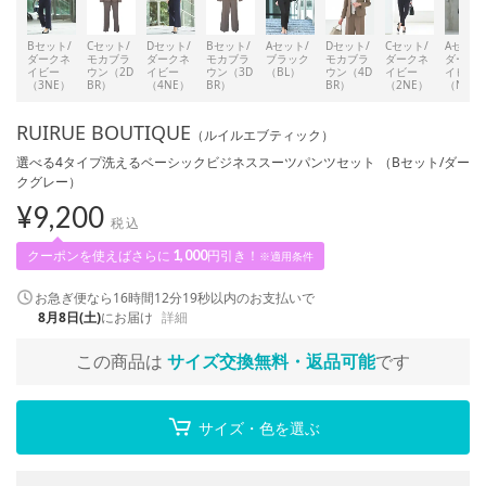
Bセット/
Cセット/
Dセット/
Bセット/
Aセット/
Dセット/
Cセット/
Aセット
ダークネ
モカブラ
ダークネ
モカブラ
ブラック
モカブラ
ダークネ
ダーク
イビー
ウン（2D
イビー
ウン（3D
（BL）
ウン（4D
イビー
イビー
（3NE）
BR）
（4NE）
BR）
BR）
（2NE）
（NE）
RUIRUE BOUTIQUE
（ルイルエブティック）
選べる4タイプ洗えるベーシックビジネススーツパンツセット （Bセット/ダー
クグレー）
¥
9,200
税込
クーポンを使えばさらに
1,000
円引き！
※適用条件
お急ぎ便なら
16時間12分19秒
以内
のお支払いで
8月8日(土)
にお届け
詳細
この商品は
サイズ交換無料・返品可能
です
サイズ・色を選ぶ