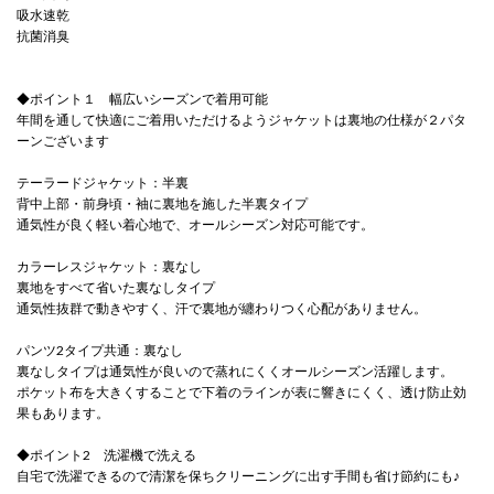
吸水速乾
抗菌消臭
◆ポイント１ 幅広いシーズンで着用可能
年間を通して快適にご着用いただけるようジャケットは裏地の仕様が２パタ
ーンございます
テーラードジャケット：半裏
背中上部・前身頃・袖に裏地を施した半裏タイプ
通気性が良く軽い着心地で、オールシーズン対応可能です。
カラーレスジャケット：裏なし
裏地をすべて省いた裏なしタイプ
通気性抜群で動きやすく、汗で裏地が纏わりつく心配がありません。
パンツ2タイプ共通：裏なし
裏なしタイプは通気性が良いので蒸れにくくオールシーズン活躍します。
ポケット布を大きくすることで下着のラインが表に響きにくく、透け防止効
果もあります。
◆ポイント2 洗濯機で洗える
自宅で洗濯できるので清潔を保ちクリーニングに出す手間も省け節約にも♪