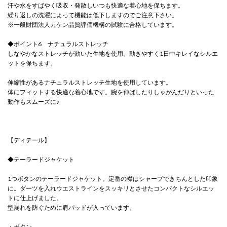
汗や水をすばやく吸収・発散しいつも快適な着心地を保ちます。
繰り返しの洗濯によって機能は低下しますのでご注意下さい。
※一般財団法人カケン品質評価機構の試験に合格しています。
◆ポイント6 ナチュラルストレッチ
しなやかなストレッチが効いた生地を使用。動きやすく1日中キレイなシルエ
ットを保ちます。
伸縮性があるナチュラルストレッチ生地を使用しています。
体にフィットする快適な着心地です。腕を伸ばしたりしゃがんだりといった
動作もスムーズに♪
【ディテール】
◆テーラードジャケット
1つボタンのテーラードジャケット。定番の襟はシャープできちんとした印象
に。ダーツを入れウエストラインをスッキリとさせたコンパクトなシルエッ
トに仕上げました。
型崩れを防ぐために肩パッドが入っています。
・ボタン