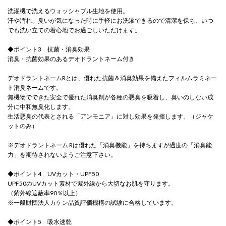
洗濯機で洗えるウォッシャブル生地を使用。
汗や汚れ、臭いが気になった時に手軽にお洗濯できるので清潔を保ち、いつ
でも洗い立ての着心地でお過ごしいただけます。
◆ポイント3 抗菌・消臭効果
消臭・抗菌効果のあるデオドラントネーム付き
デオドラントネームRとは、優れた抗菌＆消臭効果を備えたフィルムラミネー
ト消臭ネームです。
無機物でできた安全で優れた消臭剤が各種の悪臭を吸着し、臭いのしない成
分に中和無臭化します。
生活悪臭の代表とされる「アンモニア」に対し効果を発揮します。（ジャケ
ットのみ）
※デオドラントネーム Rは優れた「消臭機能」を持ちますが過度の「消臭能
力」を期待されないようご注意下さい。
◆ポイント4 UVカット・UPF50
UPF50のUVカット素材で紫外線から大切なお肌を守ります。
（紫外線遮蔽率90％以上）
※一般財団法人カケン品質評価機構の試験に合格しています。
◆ポイント5 吸水速乾