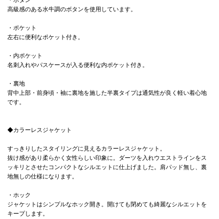
高級感のある水牛調のボタンを使用しています。
・ポケット
左右に便利なポケット付き。
・内ポケット
名刺入れやパスケースが入る便利な内ポケット付き。
・裏地
背中上部・前身頃・袖に裏地を施した半裏タイプは通気性が良く軽い着心地
です。
◆カラーレスジャケット
すっきりしたスタイリングに見えるカラーレスジャケット。
抜け感があり柔らかく女性らしい印象に。ダーツを入れウエストラインをス
ッキリとさせたコンパクトなシルエットに仕上げました。肩パッド無し、裏
地無しの仕様になります。
・ホック
ジャケットはシンプルなホック開き。開けても閉めても綺麗なシルエットを
キープします。