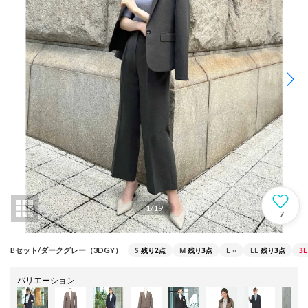
1
/
19
7
S
残り2点
M
残り3点
L
○
LL
残り3点
3L
Bセット/ダークグレー（3DGY）
バリエーション