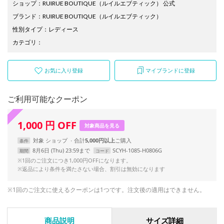
ショップ
：
RUIRUE BOUTIQUE（ルイルエブティック） 公式
ブランド
：
RUIRUE BOUTIQUE
（ルイルエブティック）
性別タイプ
：
レディース
カテゴリ
：
お気に入り登録
マイブランドに登録
ご利用可能なクーポン
1,000
円
OFF
対象商品を見る
対象
ショップ
合計
5,000円以上
条件
8月6日 (Thu) 23:59まで
SCYH-1085-H0806G
期間
コード
※1回のご注文につき1,000円OFFになります。
※返品により条件を満たさない場合、割引は無効になります
※1回のご注文に使えるクーポンは1つです。注文後の適用はできません。
商品説明
サイズ詳細