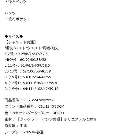
・後ろベンツ
パンツ
・後ろポケット
◆サイズ◆
【ジャケット共通】
*着丈/バスト/ウエスト/肩幅/袖丈
S(7号)：59/88/76/37/57.5
M(9号)：60/92/80/38/58
L(11号)：61/96/84/39/58.5
LL(13号)：62/100/88/40/59
3L(15号)：63/106/94/41/59
4L(17号)：63/110/98/41.5/59.5
5L(19号)：64/114/102/42/59.12
商品番号
： RU7865EW02552
ブランド商品番号
： CSU1240 3DGY
色
： Bセット/ダークグレー（3DGY）
素材
： 【ジャケット・パンツ共通】ポリエステル 100％
原産国
： 中国
シーズン
： 2026年 春夏