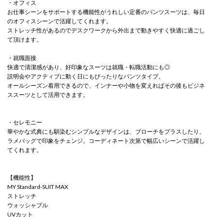
・オフィス
お仕事シーンをサポートする機能性がうれしい定番のパンツスーツは、毎日
のオフィスシーンで活躍してくれます。
ストレッチ性があるのでデスクワークから外出まで動きやすく快適に過ごし
て頂けます。
・就職面接
快適で清潔感があり、好印象なスーツは就職・転職活動にも◎
説明会やアクティブに動く日にもぴったりなパンツタイプ。
オールシーズン着用できるので、インナーや小物を変えればその後もビジネ
ススーツとして活用できます。
・セレモニー
華やかな式典にも馴染むシンプルなデザインは、ブローチをプラスしたり、
ラメバッグで印象をチェンジ。コーディネート次第で幅広いシーンで活躍し
てくれます。
【機能性】
MY Standard-SUIT MAX
ストレッチ
ウォッシャブル
UVカット