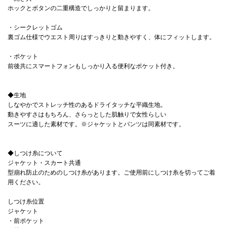
ホックとボタンの二重構造でしっかりと留まります。
・シークレットゴム
裏ゴム仕様でウエスト周りはすっきりと動きやすく、体にフィットします。
・ポケット
前後共にスマートフォンもしっかり入る便利なポケット付き。
◆生地
しなやかでストレッチ性のあるドライタッチな平織生地。
動きやすさはもちろん、さらっとした肌触りで女性らしい
スーツに適した素材です。※ジャケットとパンツは同素材です。
◆しつけ糸について
ジャケット・スカート共通
型崩れ防止のためのしつけ糸があります。ご使用前にしつけ糸を切ってご着
用ください。
しつけ糸位置
ジャケット
・前ポケット