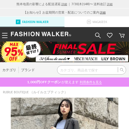
熊本地震の影響による配送遅延
｜ 7/30(木)14時〜 送料改訂
詳細
詳細
【お知らせ】お盆期間の営業・配送についてのご案内
詳細
FASHION WALKER
MAGASEEK
カテゴリ
ブランド
1,000円OFF
クーポン
が使えます
利用条件を見る
（ルイルエブティック）
RUIRUE BOUTIQUE